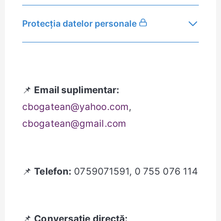
Protecția datelor personale
📌
Email suplimentar:
cbogatean@yahoo.com
,
cbogatean@gmail.com
📌
Telefon:
0759071591, 0 755 076 114
📌
Conversație directă: