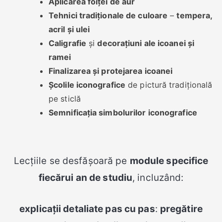
Aplicarea foiței de aur
Tehnici tradiționale de culoare
–
tempera,
acril și ulei
Caligrafie
și
decorațiuni ale icoanei și
ramei
Finalizarea și protejarea icoanei
Școlile iconografice
de pictură tradițională
pe sticlă
Semnificația simbolurilor iconografice
Lecțiile se desfășoară pe
module specifice
fiecărui an de studiu
, incluzând:
explicații detaliate pas cu pas
:
pregătire