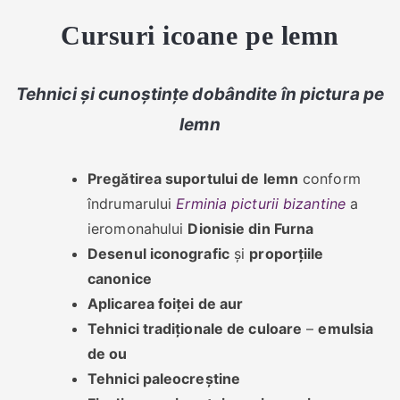
Cursuri icoane pe lemn
Tehnici și cunoștințe dobândite în pictura pe
lemn
Pregătirea suportului de lemn
conform
îndrumarului
Erminia picturii bizantine
a
ieromonahului
Dionisie din Furna
Desenul iconografic
și
proporțiile
canonice
Aplicarea foiței de aur
Tehnici tradiționale de culoare
–
emulsia
de ou
Tehnici paleocreștine