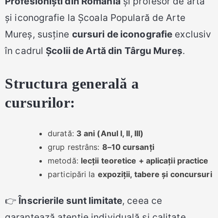
Profesioniști din România
și profesor de artă
și iconografie la Școala Populară de Arte
Mureș, susține
cursuri de iconografie
exclusiv
în cadrul
Școlii de Artă din Târgu Mureș
.
Structura generală a
cursurilor:
durată:
3 ani (Anul I, II, III)
grup restrâns:
8–10 cursanți
metodă:
lecții teoretice + aplicații practice
participări la
expoziții, tabere și concursuri
👉
Înscrierile sunt limitate
, ceea ce
garantează atenție individuală și calitate