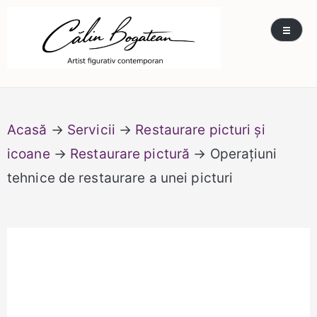
Skip
Călin Bogătean
Picturi originale, icoane contemporane pe lemn
to
și sticlă, portrete și restaurare artă – Călin
content
Bogătean
Acasă
→
Servicii
→
Restaurare picturi și
icoane
→
Restaurare pictură
→ Operațiuni
tehnice de restaurare a unei picturi