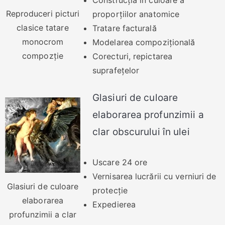
Construcția în culoare a
Reproduceri picturi
proporțiilor anatomice
clasice tatare
Tratare facturală
monocrom
Modelarea compozițională
compozţie
Corecturi, repictarea
suprafețelor
Glasiuri de culoare
elaborarea profunzimii a
clar obscurului în ulei
Uscare 24 ore
Vernisarea lucrării cu verniuri de
Glasiuri de culoare
protecție
elaborarea
Expedierea
profunzimii a clar