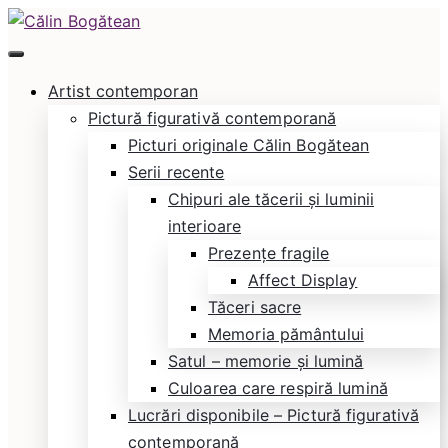
Skip
to
Călin Bogătean
Picturi originale, icoane contemporane pe lemn
content
Artist contemporan
și sticlă, portrete și restaurare artă – Călin
Pictură figurativă contemporană
Bogătean
Picturi originale Călin Bogătean
Serii recente
Chipuri ale tăcerii și luminii
interioare
Prezențe fragile
Affect Display
Tăceri sacre
Memoria pământului
Satul – memorie și lumină
Culoarea care respiră lumină
Lucrări disponibile – Pictură figurativă
contemporană