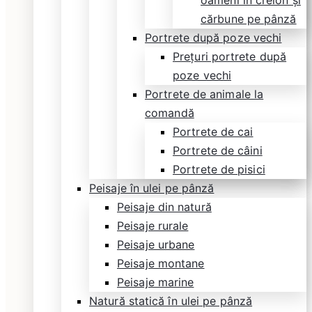
oameni în creion și
cărbune pe pânză
Portrete după poze vechi
Prețuri portrete după
poze vechi
Portrete de animale la
comandă
Portrete de cai
Portrete de câini
Portrete de pisici
Peisaje în ulei pe pânză
Peisaje din natură
Peisaje rurale
Peisaje urbane
Peisaje montane
Peisaje marine
Natură statică în ulei pe pânză