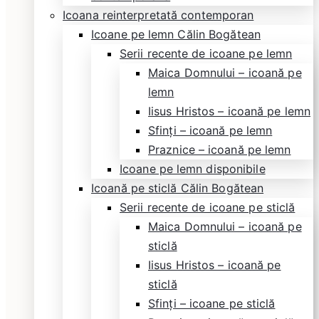
Icoana reinterpretată contemporan
Icoane pe lemn Călin Bogătean
Serii recente de icoane pe lemn
Maica Domnului – icoană pe
lemn
Iisus Hristos – icoană pe lemn
Sfinți – icoană pe lemn
Praznice – icoană pe lemn
Icoane pe lemn disponibile
Icoană pe sticlă Călin Bogătean
Serii recente de icoane pe sticlă
Maica Domnului – icoană pe
sticlă
Iisus Hristos – icoană pe
sticlă
Sfinți – icoane pe sticlă