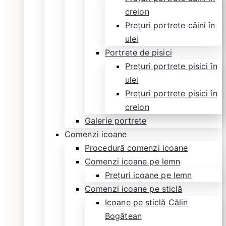
creion
Prețuri portrete câini în
ulei
Portrete de pisici
Prețuri portrete pisici în
ulei
Prețuri portrete pisici în
creion
Galerie portrete
Comenzi icoane
Procedură comenzi icoane
Comenzi icoane pe lemn
Prețuri icoane pe lemn
Comenzi icoane pe sticlă
Icoane pe sticlă Călin
Bogătean