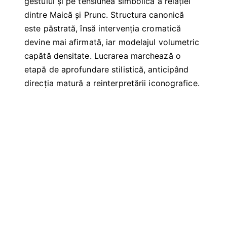
gestului și pe tensiunea simbolică a relației
dintre Maică și Prunc. Structura canonică
este păstrată, însă intervenția cromatică
devine mai afirmată, iar modelajul volumetric
capătă densitate. Lucrarea marchează o
etapă de aprofundare stilistică, anticipând
direcția matură a reinterpretării iconografice.