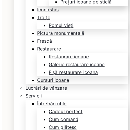
Prețuri icoane pe sticlă
Iconostas
Troițe
Pomul vieți
Pictură monumentală
Frescă
Restaurare
Restaurare icoane
Galerie restaurare icoane
Fișă restaurare icoană
Cursuri icoane
Lucrări de vânzare
Servicii
Întrebări utile
Cadoul perfect
Cum comand
Cum plătesc