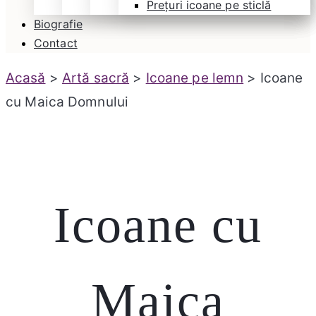
Prețuri icoane pe sticlă
Biografie
Contact
Acasă
>
Artă sacră
>
Icoane pe lemn
> Icoane
cu Maica Domnului
Icoane cu
Maica