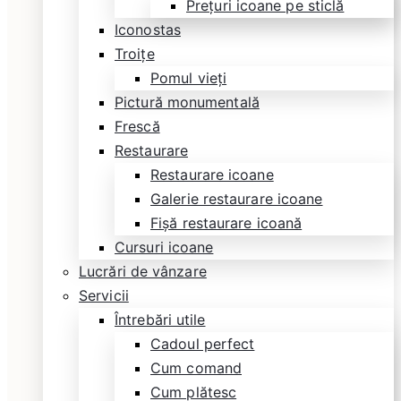
Prețuri icoane pe sticlă
Iconostas
Troițe
Pomul vieți
Pictură monumentală
Frescă
Restaurare
Restaurare icoane
Galerie restaurare icoane
Fișă restaurare icoană
Cursuri icoane
Lucrări de vânzare
Servicii
Întrebări utile
Cadoul perfect
Cum comand
Cum plătesc