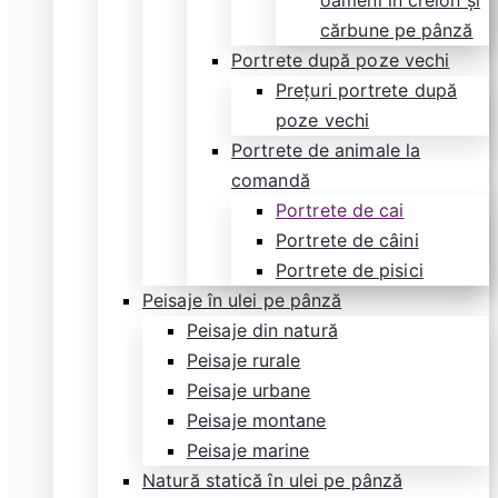
oameni în creion și
cărbune pe pânză
Portrete după poze vechi
Prețuri portrete după
poze vechi
Portrete de animale la
comandă
Portrete de cai
Portrete de câini
Portrete de pisici
Peisaje în ulei pe pânză
Peisaje din natură
Peisaje rurale
Peisaje urbane
Peisaje montane
Peisaje marine
Natură statică în ulei pe pânză