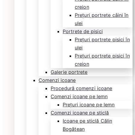
creion
Prețuri portrete câini în
ulei
Portrete de pisici
Prețuri portrete pisici în
ulei
Prețuri portrete pisici în
creion
Galerie portrete
Comenzi icoane
Procedură comenzi icoane
Comenzi icoane pe lemn
Prețuri icoane pe lemn
Comenzi icoane pe sticlă
Icoane pe sticlă Călin
Bogătean