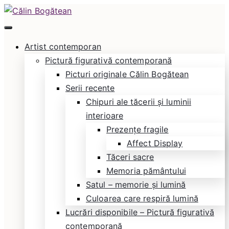
Skip
to
Călin Bogătean
Picturi originale, icoane contemporane pe lemn
content
Artist contemporan
și sticlă, portrete și restaurare artă – Călin
Pictură figurativă contemporană
Bogătean
Picturi originale Călin Bogătean
Serii recente
Chipuri ale tăcerii și luminii
interioare
Prezențe fragile
Affect Display
Tăceri sacre
Memoria pământului
Satul – memorie și lumină
Culoarea care respiră lumină
Lucrări disponibile – Pictură figurativă
contemporană