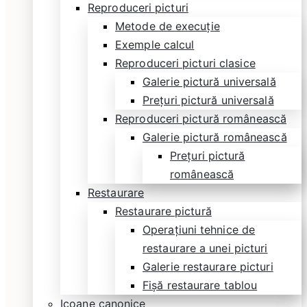
Reproduceri picturi
Metode de execuție
Exemple calcul
Reproduceri picturi clasice
Galerie pictură universală
Prețuri pictură universală
Reproduceri pictură românească
Galerie pictură românească
Prețuri pictură
românească
Restaurare
Restaurare pictură
Operațiuni tehnice de
restaurare a unei picturi
Galerie restaurare picturi
Fișă restaurare tablou
Icoane canonice