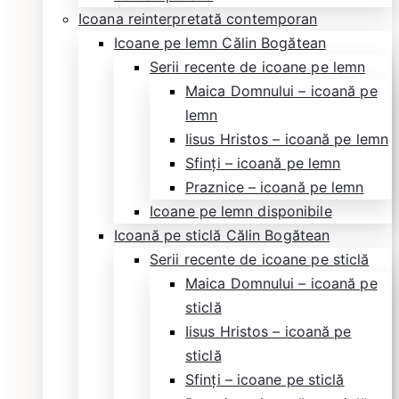
Icoana reinterpretată contemporan
Icoane pe lemn Călin Bogătean
Serii recente de icoane pe lemn
Maica Domnului – icoană pe
lemn
Iisus Hristos – icoană pe lemn
Sfinți – icoană pe lemn
Praznice – icoană pe lemn
Icoane pe lemn disponibile
Icoană pe sticlă Călin Bogătean
Serii recente de icoane pe sticlă
Maica Domnului – icoană pe
sticlă
Iisus Hristos – icoană pe
sticlă
Sfinți – icoane pe sticlă