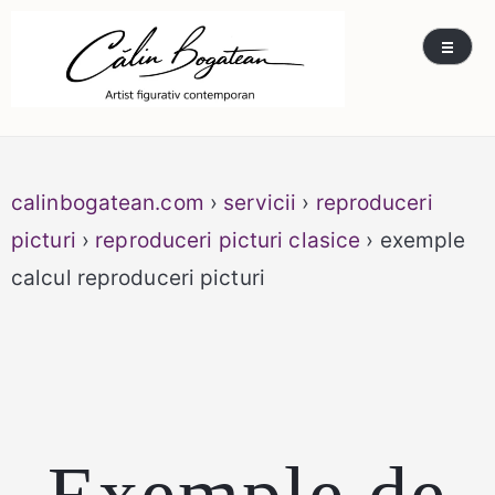
Skip
Călin Bogătean
Picturi originale, icoane contemporane pe lemn
to
și sticlă, portrete și restaurare artă – Călin
content
Bogătean
calinbogatean.com
›
servicii
›
reproduceri
picturi
›
reproduceri picturi clasice
› exemple
calcul reproduceri picturi
Exemple de