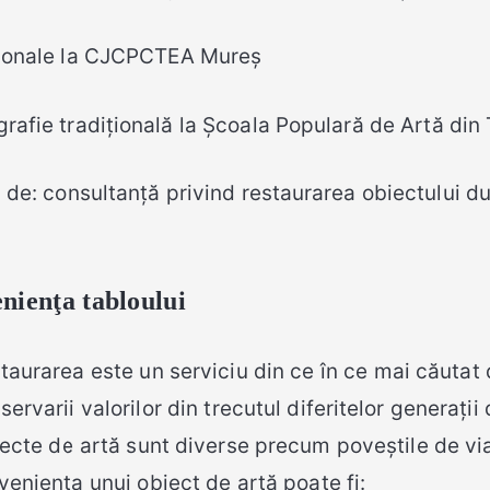
iționale la CJCPCTEA Mureș
grafie tradițională la Școala Populară de Artă din
ii de: consultanță privind restaurarea obiectului 
enienţa tabloului
taurarea este un serviciu din ce în ce mai căutat d
servarii valorilor din trecutul diferitelor generații
ecte de artă sunt diverse precum poveștile de viaț
veniența unui obiect de artă poate fi: