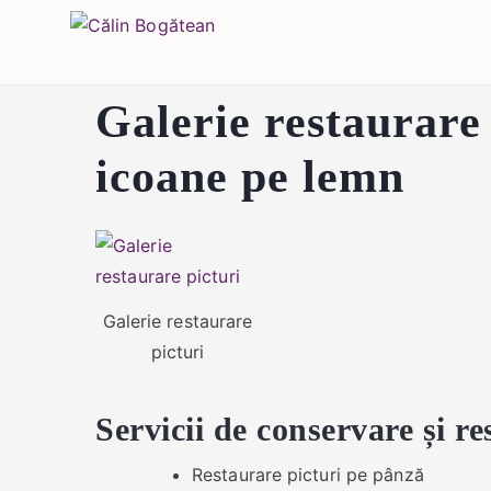
Skip
Călin Bogătean
Picturi originale, icoane contemporane pe 
to
content
Galerie restaurare
icoane pe lemn
Galerie restaurare
picturi
Servicii de conservare și re
Restaurare picturi pe pânză