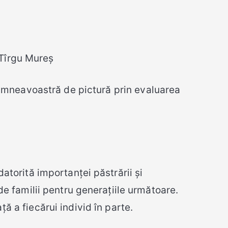
 Tîrgu Mureș
dumneavoastră de pictură prin evaluarea
atorită importanței păstrării și
 de familii pentru generațiile următoare.
ă a fiecărui individ în parte.