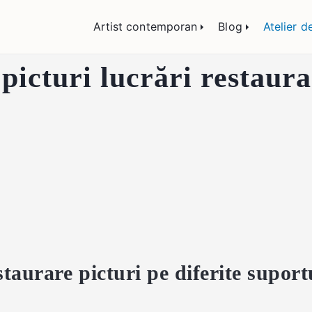
lemn și sticlă, portrete și restaurare artă – Călin
Artist contemporan
Blog
Atelier d
 picturi lucrări restaur
staurare picturi pe diferite suport