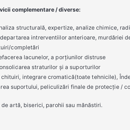
vicii complementare / diverse:
naliza structurală, expertize, analize chimice, radi
ndepartarea intrerventiilor anterioare, murdăriei d
tuiri/completări
efacerea lacunelor, a porțiunilor distruse
onsolidarea straturilor și a suporturilor
hituiri, integrare cromatică(toate tehnicile), Înde
rea suportului, peliculizări finale de protecție / 
i de artă, biserici, parohii sau mănăstiri.