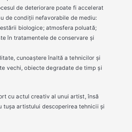
ocesul de deteriorare poate fi accelerat
sau de condiții nefavorabile de mediu:
festării biologice; atmosfera poluată;
ste în tratamentele de conservare și
tate, cunoaștere înaltă a tehnicilor și
cte vechi, obiecte degradate de timp și
t cu actul creativ al unui artist, însă
 tușa artistului descoperirea tehnicii și