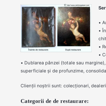
Ser
• A
• Î
chi
• R
• C
• Dublarea pânzei (totale sau margine), c
superficiale și de profunzime, consolida
Clienții noștrii sunt: colecționari, dealer
Categorii de de restaurare: