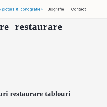
 Bogătean
e pictură & iconografie
Biografie
Contact
are restaurare
uri restaurare tablouri