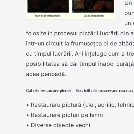
Un 
pun
un 
folosite în procesul pictării lucrării di
într-un circuit la frumusețea ei de altăd
cu timpul lucrării. A-l înțelege cum a tr
posibilitatea să dai timpul înapoi curățâ
acea perioadă.
Galerie restaurare picturi – Serviciile de conservare restaura
• Restaurare pictură (ulei, acrilic, tehni
• Restaurare picturi pe lemn
• Diverse obiecte vechi