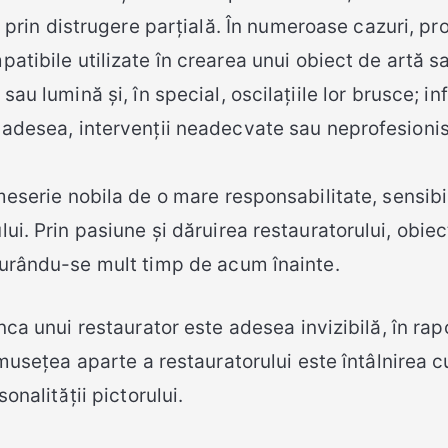
 prin distrugere parțială. În numeroase cazuri, pr
patibile utilizate în crearea unui obiect de artă 
au lumină și, în special, oscilațiile lor brusce; in
ar adesea, intervenții neadecvate sau neprofesioni
eserie nobila de o mare responsabilitate, sensibili
lui. Prin pasiune și dăruirea restauratorului, obie
curându-se mult timp de acum înainte.
ca unui restaurator este adesea invizibilă, în rapor
musețea aparte a restauratorului este întâlnirea cu
sonalității pictorului.