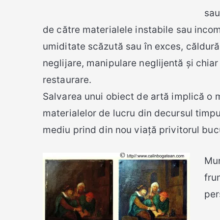
sau
de către materialele instabile sau incom
umiditate scăzută sau în exces, căldură s
neglijare, manipulare neglijentă și chi
restaurare.
Salvarea unui obiect de artă implică o m
materialelor de lucru din decursul timpu
mediu prind din nou viață privitorul bu
Mun
fru
per