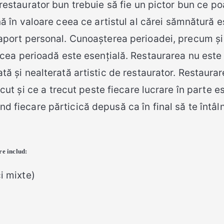
restaurator bun trebuie să fie un pictor bun ce po
ă în valoare ceea ce artistul al cărei sămnătură e
aport personal. Cunoașterea perioadei, precum și 
n acea perioadă este esențială. Restaurarea nu este
ată și nealterată artistic de restaurator. Restaura
ecut și ce a trecut peste fiecare lucrare în parte e
nd fiecare părticică depusă ca în final să te întâln
re includ:
ci mixte)