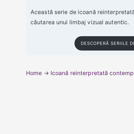
Această serie de icoană reinterpreta
căutarea unui limbaj vizual autentic.
DESCOPERĂ SERIILE D
Home
→ I
coană reinterpretată contem