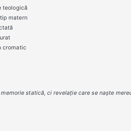
e teologică
etip matern
ectată
urat
m cromatic
e memorie statică, ci revelație care se naște mere