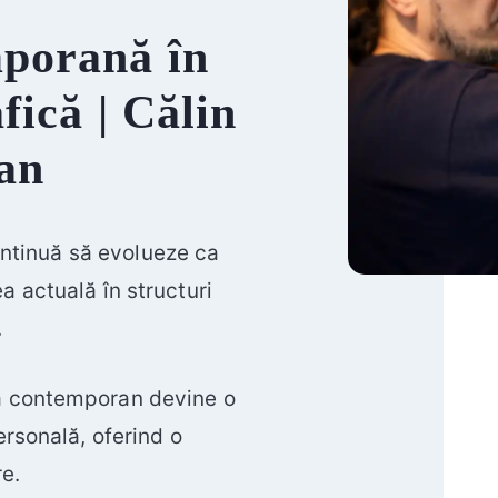
mporană în
fică | Călin
an
ntinuă să evolueze ca
ea actuală în structuri
.
tă contemporan devine o
ersonală, oferind o
e.