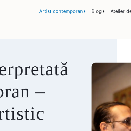
lemn și sticlă, portrete și restaurare artă – Călin
Artist contemporan
Blog
Atelier d
erpretată
ran –
rtistic