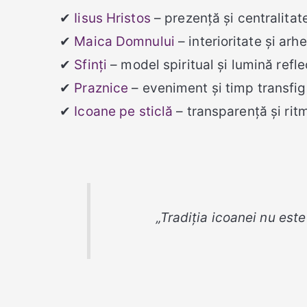
✔
Iisus Hristos
– prezență și centralitat
✔
Maica Domnului
– interioritate și arh
✔
Sfinți
– model spiritual și lumină refl
✔
Praznice
– eveniment și timp transfig
✔
Icoane pe sticlă
– transparență și rit
„Tradiția icoanei nu est