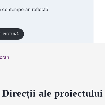
tă contemporan reflectă
E PICTURĂ
poran
Direcții ale proiectului