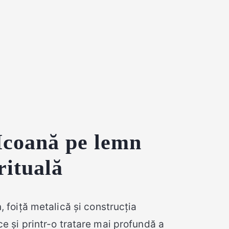
Icoană pe lemn
rituală
 foiță metalică și construcția
ce și printr-o tratare mai profundă a