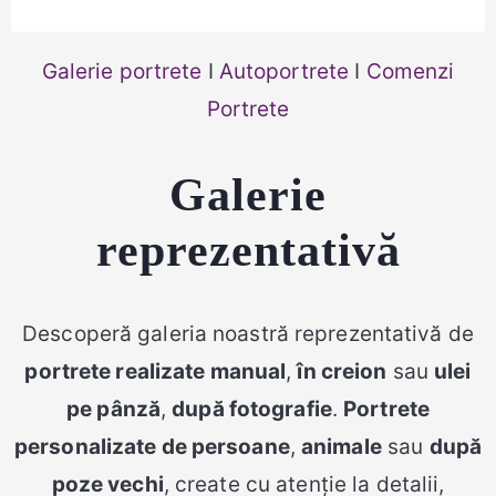
Galerie portrete
I
Autoportrete
I
Comenzi
Portrete
Galerie
reprezentativă
Descoperă galeria noastră reprezentativă de
portrete realizate manual
,
în creion
sau
ulei
pe pânză
,
după fotografie
.
Portrete
personalizate de persoane
,
animale
sau
după
poze vechi
, create cu atenție la detalii,