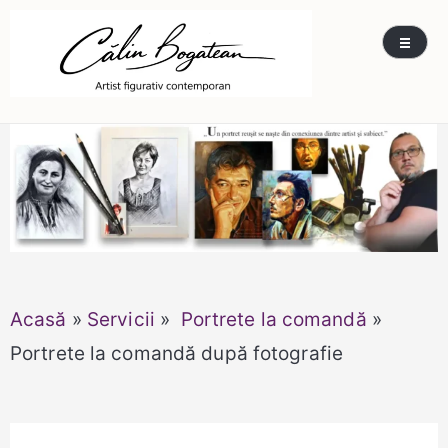
Skip
Călin Bogătean
Picturi originale, icoane contemporane pe lemn
to
și sticlă, portrete și restaurare artă – Călin
content
Bogătean
Acasă
»
Servicii
»
Portrete la comandă
»
Portrete la comandă după fotografie