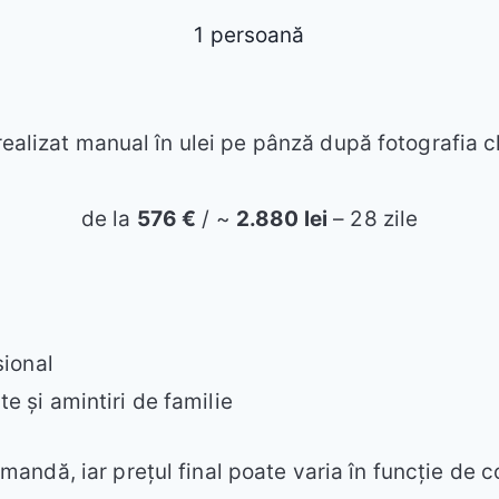
1 persoană
realizat manual în ulei pe pânză după fotografia cl
de la
576 €
/ ~
2.880 lei
– 28 zile
sional
e și amintiri de familie
omandă, iar prețul final poate varia în funcție de 