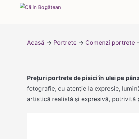
Skip
Călin Bogătean
Picturi originale, icoane contemporane pe 
to
content
Acasă
→
Portrete
→
Comenzi portrete
Prețuri portrete de pisici în ulei pe pân
fotografie, cu atenție la expresie, lumin
artistică realistă și expresivă, potrivit