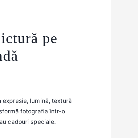
pictură pe
ndă
a expresie, lumină, textură
sformă fotografia într-o
 sau cadouri speciale.