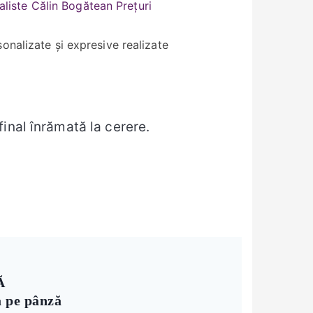
sonalizate și expresive realizate
final înrămată la cerere.
Ă
ă pe pânză