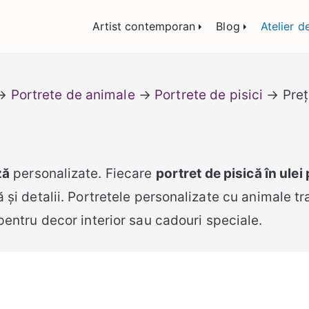
lemn și sticlă, portrete și restaurare artă – Călin
Artist contemporan
Blog
Atelier d
→
Portrete de animale
→
Portrete de pisici
→ Prețu
ză
personalizate. Fiecare
portret de pisică în ulei
ă și detalii. Portretele personalizate cu animale t
ă pentru decor interior sau cadouri speciale.