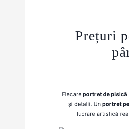
Prețuri p
pâ
Fiecare
portret de pisică
și detalii. Un
portret pe
lucrare artistică rea