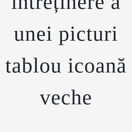
întreținere a
unei picturi
tablou icoană
veche