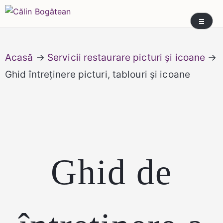
Skip
Călin Bogătean
Picturi originale, icoane contemporane pe lemn
to
și sticlă, portrete și restaurare artă – Călin
content
Bogătean
Acasă
→
Servicii restaurare picturi și icoane
→
Ghid întreținere picturi, tablouri și icoane
Ghid de