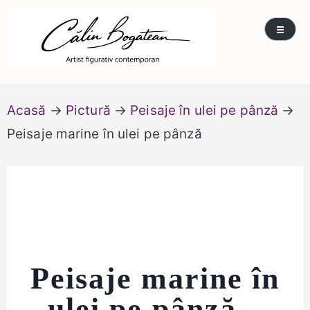
Skip
Călin Bogătean
Picturi originale, icoane contemporane pe lemn
to
și sticlă, portrete și restaurare artă – Călin
content
Bogătean
Acasă
→
Pictură
→
Peisaje în ulei pe pânză
→
Peisaje marine în ulei pe pânză
Peisaje marine în
ulei pe pânză –