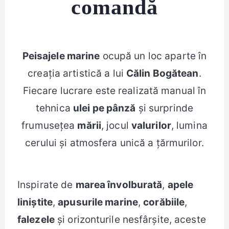
comandă
Peisajele marine
ocupă un loc aparte în
creația artistică a lui
Călin Bogătean
.
Fiecare lucrare este realizată manual în
tehnica
ulei pe pânză
și surprinde
frumusețea
mării
, jocul
valurilor
, lumina
cerului și atmosfera unică a țărmurilor.
Inspirate de
marea învolburată
,
apele
liniștite
,
apusurile marine
,
corăbiile
,
falezele
și orizonturile nesfârșite, aceste