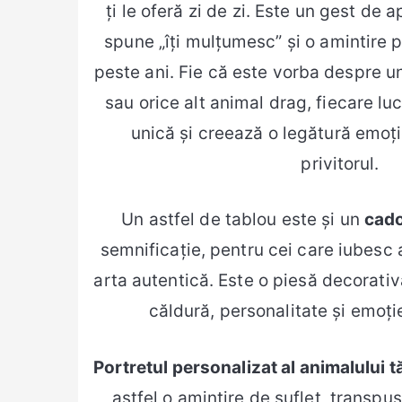
ți le oferă zi de zi. Este un gest de
spune „îți mulțumesc” și o amintire
peste ani. Fie că este vorba despre un
sau orice alt animal drag, fiecare l
unică și creează o legătură emoț
privitorul.
Un astfel de tablou este și un
cado
semnificație, pentru cei care iubesc 
arta autentică. Este o piesă decorativ
căldură, personalitate și emoție
Portretul personalizat al animalului 
astfel o amintire de suflet, transpu