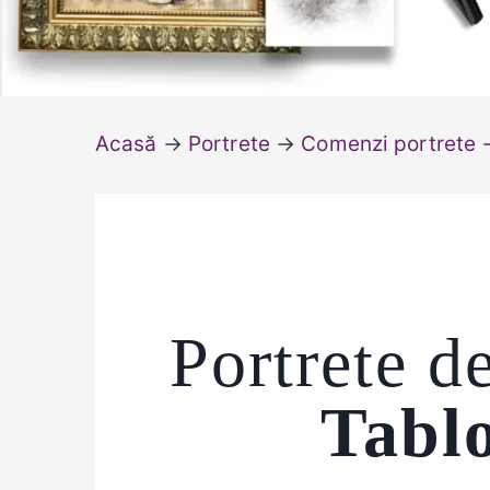
Acasă
→
Portrete
→
Comenzi portrete
→
Portrete d
Tablo