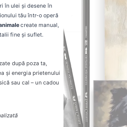
i în ulei și desene în
onului tău într-o operă
 animale
create manual,
lii fine și suflet.
zate după poza ta,
a și energia prietenului
isică sau cal – un cadou
alizată