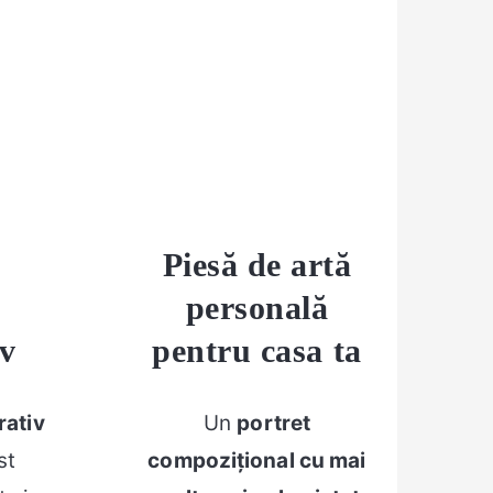
Piesă de artă
personală
v
pentru casa ta
ativ
Un
portret
st
compozițional cu mai