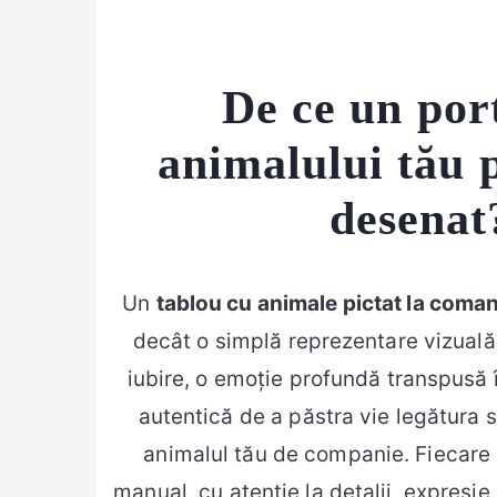
De ce un port
animalului tău p
desenat
Un
tablou cu animale pictat la coma
decât o simplă reprezentare vizuală.
iubire, o emoție profundă transpusă î
autentică de a păstra vie legătura s
animalul tău de companie. Fiecare p
manual, cu atenție la detalii, expresie 