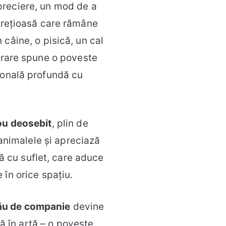
 apreciere, un mod de a
 prețioasă care rămâne
 câine, o pisică, un cal
ucrare spune o poveste
ională profundă cu
u deosebit
, plin de
animalele și apreciază
ă cu suflet, care aduce
 în orice spațiu.
tău de companie
devine
să în artă – o poveste