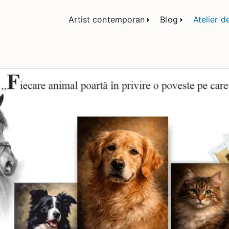
lemn și sticlă, portrete și restaurare artă – Călin
Artist contemporan
Blog
Atelier d