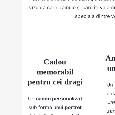
vizuală care dăinuie și care îți va a
specială dintre v
Am
Cadou
un
memorabil
pentru cei dragi
Un
păs
Un
cadou personalizat
une
sub forma unui
portret
tra