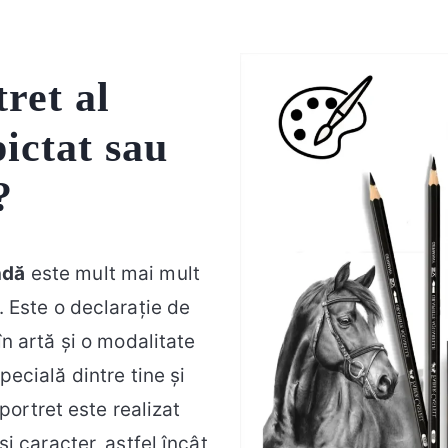
ret al
ictat sau
?
ndă
este mult mai mult
 Este o declarație de
n artă și o modalitate
pecială dintre tine și
ortret este realizat
și caracter, astfel încât