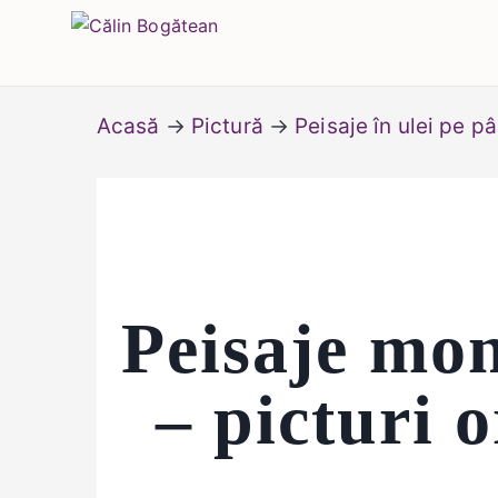
Skip
Călin Bogătean
Picturi originale, icoane contemporane pe 
to
content
Acasă
→
Pictură
→
Peisaje în ulei pe p
Peisaje mon
– picturi o