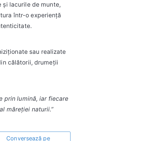
 și lacurile de munte,
ura într-o experiență
tenticitate.
hiziționate sau realizate
din călătorii, drumeții
 prin lumină, iar fiecare
al măreției naturii.”
Conversează pe