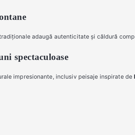
montane
 tradiționale adaugă autenticitate și căldură compo
iuni spectaculoase
turale impresionante, inclusiv peisaje inspirate de