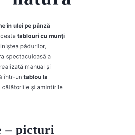
e în ulei pe pânză
Aceste
tablouri cu munți
iniștea pădurilor,
era spectaculoasă a
realizată manual și
ă într-un
tablou la
n călătoriile și amintirile
 – picturi