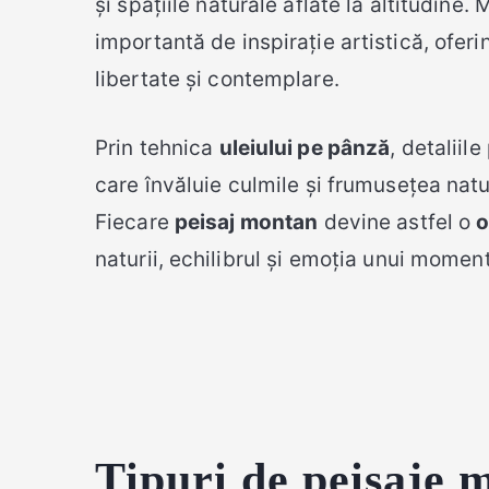
și spațiile naturale aflate la altitudine
importantă de inspirație artistică, oferi
libertate și contemplare.
Prin tehnica
uleiului pe pânză
, detaliil
care învăluie culmile și frumusețea natu
Fiecare
peisaj montan
devine astfel o
o
naturii, echilibrul și emoția unui moment
Tipuri de peisaje m