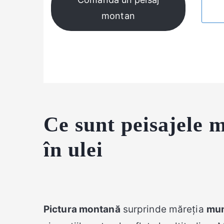
montan
Ce sunt peisajele m
în ulei
Pictura montană
surprinde măreția
mun