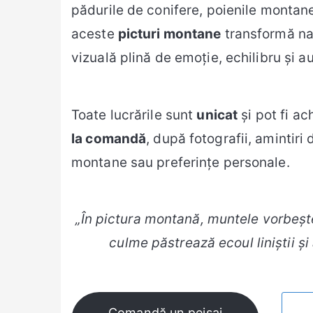
pădurile de conifere, poienile montane
aceste
picturi montane
transformă nat
vizuală plină de emoție, echilibru și au
Toate lucrările sunt
unicat
și pot fi ac
la comandă
, după fotografii, amintiri 
montane sau preferințe personale.
„În pictura montană, muntele vorbește
culme păstrează ecoul liniștii și 
Comandă un peisaj