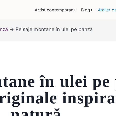
lemn și sticlă, portrete și restaurare artă – Călin
Artist contemporan
Blog
Atelier d
ânză
→ Peisaje montane în ulei pe pânză
tane în ulei pe
riginale inspira
natură