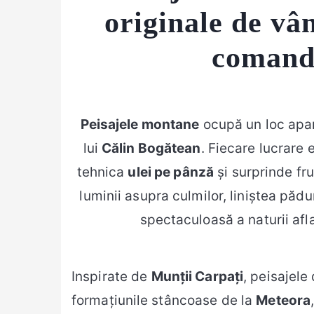
originale de vân
comand
Peisajele montane
ocupă un loc apart
lui
Călin Bogătean
. Fiecare lucrare 
tehnica
ulei pe pânză
și surprinde f
luminii asupra culmilor, liniștea pădu
spectaculoasă a naturii afla
Inspirate de
Munții Carpați
, peisajele
formațiunile stâncoase de la
Meteora