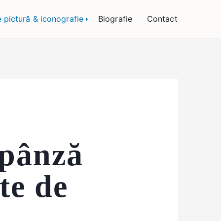
 Bogătean
e pictură & iconografie
Biografie
Contact
 pânză
te de