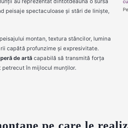
. Munții au reprezentat dintotdeauna o sursă
Pe
nd peisaje spectaculoase și stări de liniște,
e peisajului montan, textura stâncilor, lumina
rii capătă profunzime și expresivitate.
peră de artă
capabilă să transmită forța
 petrecut în mijlocul munților.
ontane pe care le reali