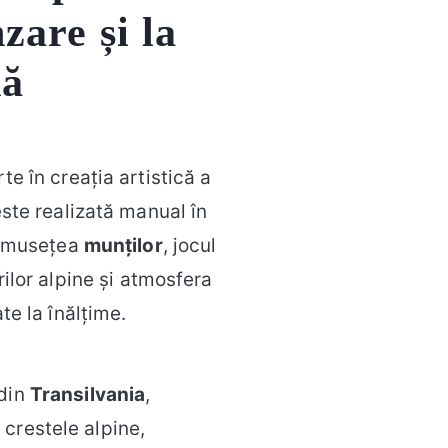
zare și la
ă
e în creația artistică a
este realizată manual în
rumusețea
munților
, jocul
rilor alpine și atmosfera
te la înălțime.
 din
Transilvania
,
, crestele alpine,