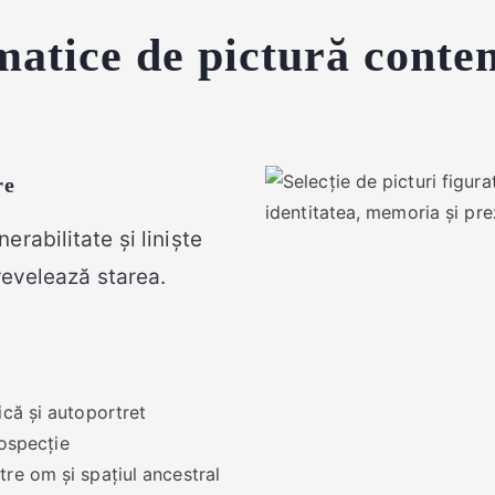
ematice de pictură cont
re
rabilitate și liniște
revelează starea.
că și autoportret
rospecție
re om și spațiul ancestral