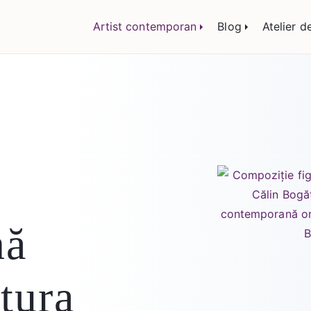
lemn și sticlă, portrete și restaurare artă – Călin
Artist contemporan
Blog
Atelier d
nă
ctura