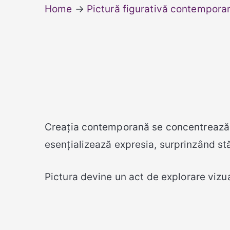
Home
→
Pictură figurativă contempora
Creația contemporană se concentreaz
esențializează expresia, surprinzând stări
Pictura devine un act de explorare vizu