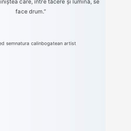
liniștea care, între tăcere și lumină, se
face drum.”