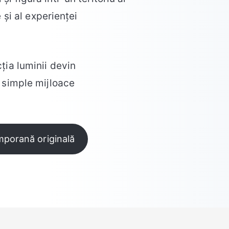
 și al experienței
ția luminii devin
u simple mijloace
emporană originală