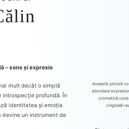
Călin
ă – sens și expresie
Această pictură c
mai mult decât o simplă
abordare expresioni
 introspecție profundă. În
cromatică const
ază identitatea și emoția
originală re
a devine un instrument de