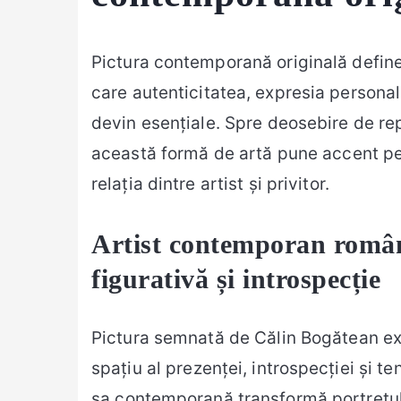
Pictura contemporană originală defineș
care autenticitatea, expresia personal
devin esențiale. Spre deosebire de re
această formă de artă pune accent pe 
relația dintre artist și privitor.
Artist contemporan român
figurativă și introspecție
Pictura semnată de Călin Bogătean e
spațiu al prezenței, introspecției și t
sa contemporană transformă portretul și