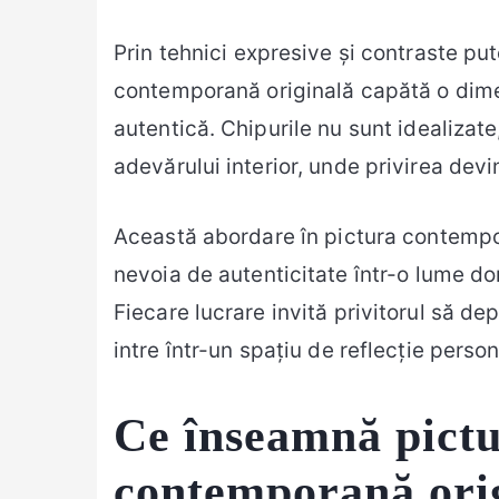
Prin tehnici expresive și contraste put
contemporană originală capătă o dim
autentică. Chipurile nu sunt idealizate,
adevărului interior, unde privirea devi
Această abordare în pictura contempor
nevoia de autenticitate într-o lume d
Fiecare lucrare invită privitorul să d
intre într-un spațiu de reflecție person
Ce înseamnă pict
contemporană ori