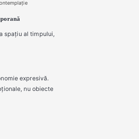
contemplație
mporană
a spațiu al timpului,
onomie expresivă.
oționale, nu obiecte