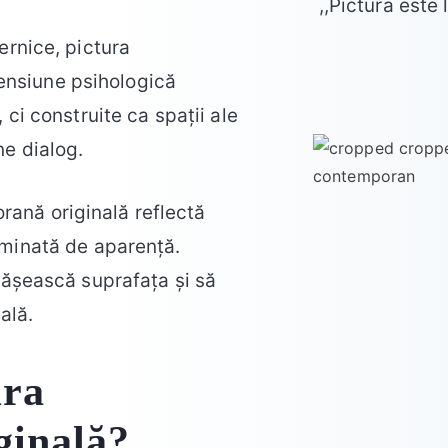
,,Pictura este 
ernice, pictura
ensiune psihologică
 ci construite ca spații ale
ne dialog.
ană originală reflectă
ominată de aparență.
epășească suprafața și să
ală.
ura
ginală?