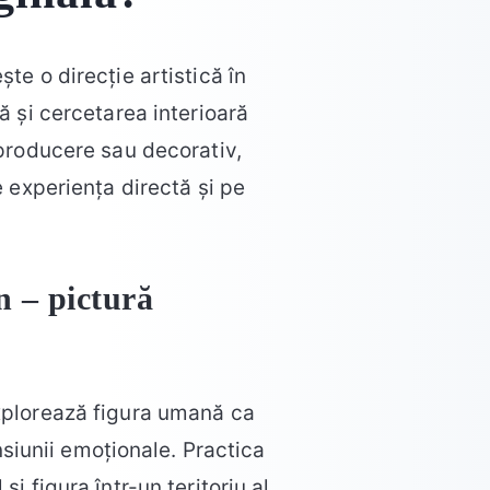
te o direcție artistică în
ă și cercetarea interioară
producere sau decorativ,
experiența directă și pe
 – pictură
xplorează figura umană ca
ensiunii emoționale. Practica
 figura într-un teritoriu al