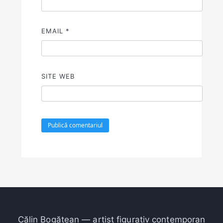
EMAIL
*
SITE WEB
Călin Bogătean — artist figurativ contemporan