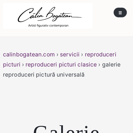
Skip
Călin Bogătean
Picturi originale, icoane contemporane pe lemn
to
și sticlă, portrete și restaurare artă – Călin
content
Bogătean
calinbogatean.com
›
servicii
›
reproduceri
picturi
›
reproduceri picturi clasice
› galerie
reproduceri pictură universală
Galerie