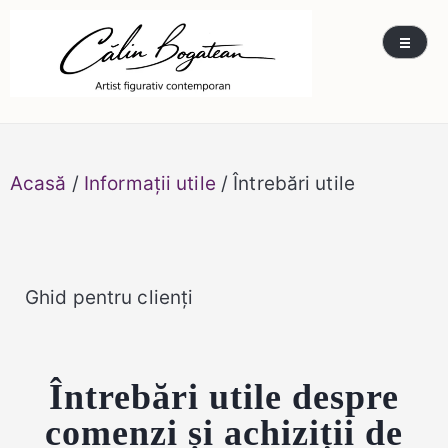
Skip
Călin Bogătean
Picturi originale, icoane contemporane pe lemn
to
și sticlă, portrete și restaurare artă – Călin
content
Bogătean
Acasă
/
Informații utile
/ Întrebări utile
Ghid pentru clienți
Întrebări utile despre
comenzi și achiziții de