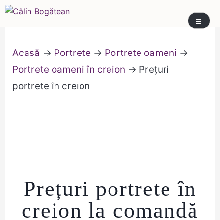
Skip
Călin Bogătean
Picturi originale, icoane contemporane pe lemn
to
și sticlă, portrete și restaurare artă – Călin
content
Bogătean
Acasă
→
Portrete
→
Portrete oameni
→
Portrete oameni în creion
→ Prețuri
portrete în creion
Prețuri portrete în
creion la comandă