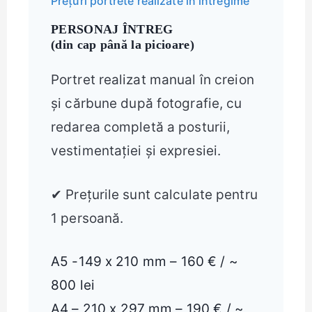
Prețuri portrete realizate în întregime
PERSONAJ ÎNTREG
(din cap până la picioare)
Portret realizat manual în creion
și cărbune după fotografie, cu
redarea completă a posturii,
vestimentației și expresiei.
✔ Prețurile sunt calculate pentru
1 persoană.
A5 -149 x 210 mm – 160 € / ~
800 lei
A4 – 210 x 297 mm – 190 € / ~