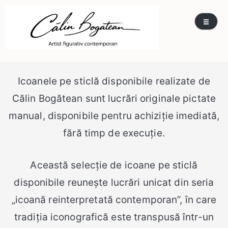
Skip
Călin Bogătean
Picturi originale, icoane contemporane pe lemn
to
și sticlă, portrete și restaurare artă – Călin
content
Bogătean
Icoanele pe sticlă disponibile realizate de
Călin Bogătean sunt lucrări originale pictate
manual, disponibile pentru achiziție imediată,
fără timp de execuție.
Această selecție de icoane pe sticlă
disponibile reunește lucrări unicat din seria
„icoană reinterpretată contemporan”, în care
tradiția iconografică este transpusă într-un