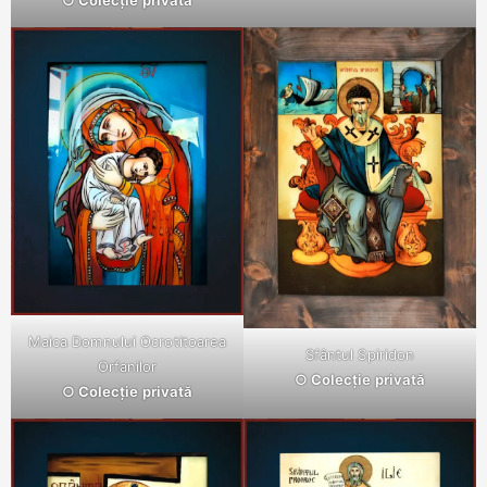
Maica Domnului Ocrotitoarea
Sfântul Spiridon
Orfanilor
○ Colecție privată
○ Colecție privată