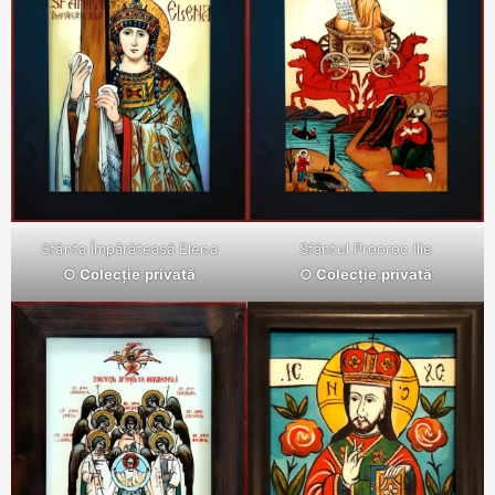
Sfânta Împărăteasă Elena
Sfântul Prooroc Ilie
○ Colecție privată
○ Colecție privată