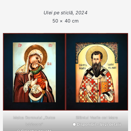
Ulei pe sticlă, 2024
50 × 40 cm
Maica Domnului „Dulce
Sfântul Vasile cel Mare
Iubitoare”
● Disponibil – Vezi detalii
○ Colecție privată