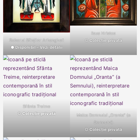
Iisus Hristos
Soborul Sfinților Arhangheli
○ Colecție privată
● Disponibil – Vezi detalii
Sfânta Treime
○ Colecție privată
Maica Domnului „Oranta” (a
Semnului)
○ Colecție privată