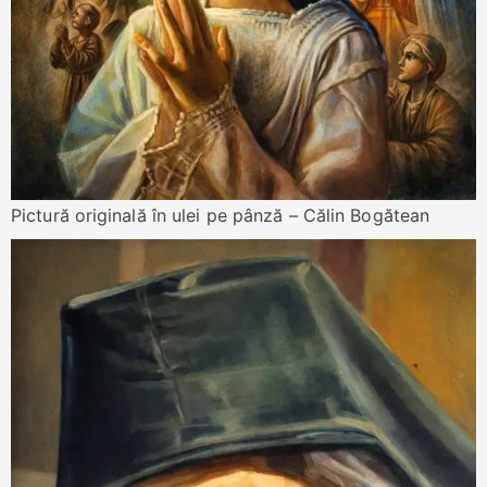
Pictură originală în ulei pe pânză – Călin Bogătean