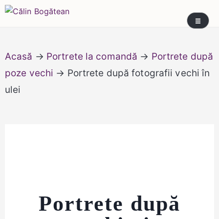
Skip
Călin Bogătean
Picturi originale, icoane contemporane pe lemn
to
și sticlă, portrete și restaurare artă – Călin
content
Bogătean
Acasă
→
Portrete la comandă
→
Portrete după
poze vechi
→ Portrete după fotografii vechi în
ulei
Portrete după