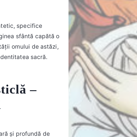
tetic, specifice
ginea sfântă capătă o
ății omului de astăzi,
identitatea sacră.
ticlă –
i
ară și profundă de