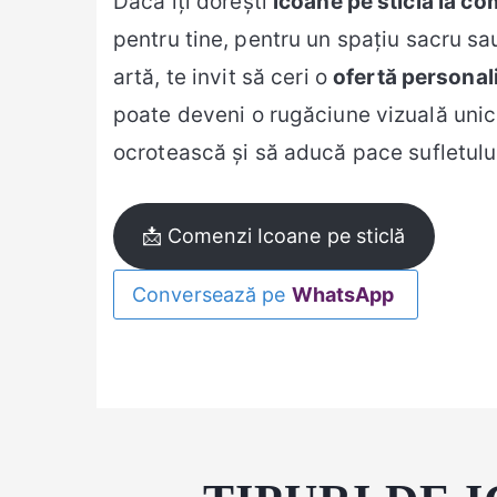
Dacă îți dorești
icoane pe sticlă la c
pentru tine, pentru un spațiu sacru sa
artă, te invit să ceri o
ofertă personal
poate deveni o rugăciune vizuală unică
ocrotească și să aducă pace sufletulu
📩 Comenzi Icoane pe sticlă
Conversează pe
WhatsApp