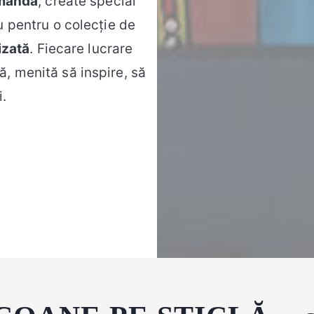
omandă
, create special
u pentru o colecție de
izată
. Fiecare lucrare
, menită să inspire, să
i.