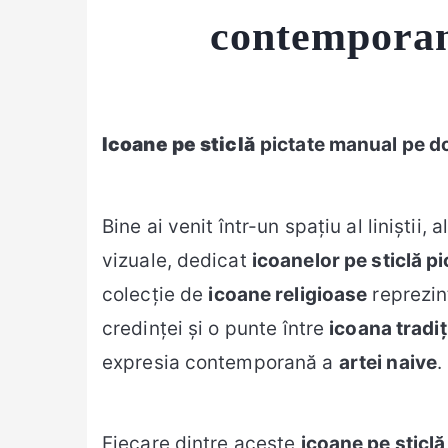
contemporan
Icoane pe sticlă
pictate manual pe do
Bine ai venit într-un spațiu al liniștii, a
vizuale, dedicat
icoanelor pe sticlă p
colecție de
icoane religioase
reprezint
credinței și o punte între
icoana tradi
expresia contemporană a
artei naive
.
Fiecare dintre aceste
icoane pe sticlă