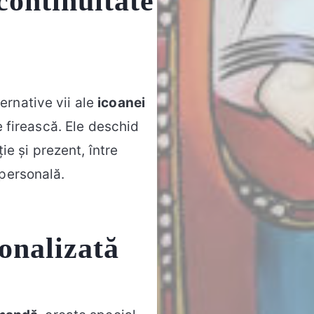
 continuitate
ernative vii ale
icoanei
re firească. Ele deschid
ție și prezent, între
 personală.
onalizată