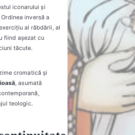
stul iconarului și
 Ordinea inversă a
xercițiu al răbdării, al
iu fiind așezat cu
iuni tăcute.
nzime cromatică și
gioasă
, asumată
 contemporană,
jul teologic.