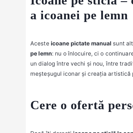
Icoane pe sticlă –
a icoanei pe lemn
Aceste
icoane pictate manual
sunt alt
pe lemn
: nu o înlocuire, ci o continua
un dialog între vechi și nou, între tradi
meșteșugul iconar și creația artistică
Cere o ofertă pers