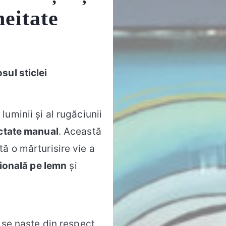
eitate
sul sticlei
l luminii și al rugăciunii
ictate manual
. Această
ă o mărturisire vie a
țională pe lemn
și
se naște din respect