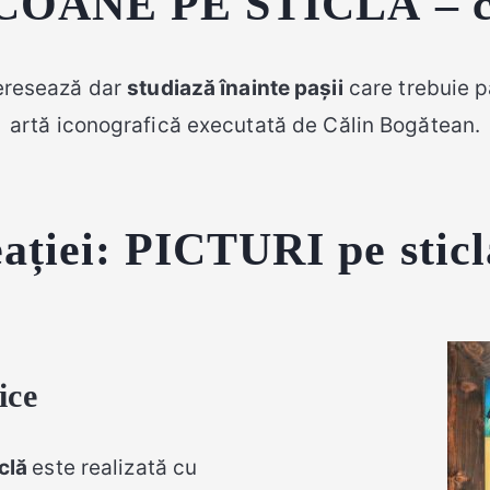
OANE PE STICLĂ – col
teresează dar
studiază înainte pașii
care trebuie p
artă iconografică executată de Călin Bogătean.
eației: PICTURI pe sticl
ice
iclă
este realizată cu