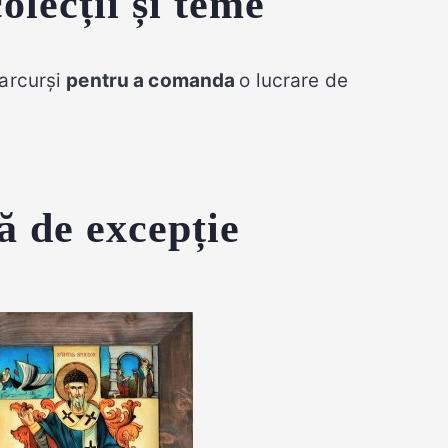
ecții și teme
arcurși
pentru a comanda
o lucrare de
ă de excepție