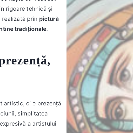
n rigoare tehnică și
d realizată prin
pictură
ntine tradiționale
.
 prezență,
 artistic, ci o prezență
ciunii, simplitatea
expresivă a artistului