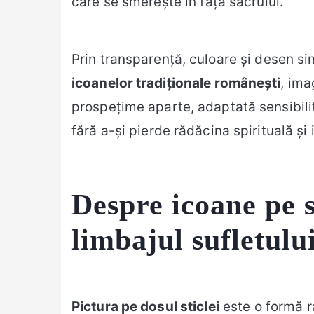
care se smerește în fața sacrului.
Prin transparență, culoare și desen sin
icoanelor tradiționale românești
, ima
prospețime aparte, adaptată sensibilit
fără a-și pierde rădăcina spirituală și 
Despre icoane pe s
limbajul sufletulu
Pictura pe dosul sticlei
este o formă r