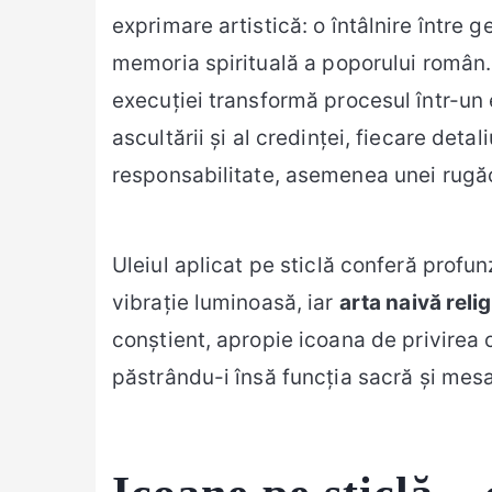
exprimare artistică: o întâlnire între ge
memoria spirituală a poporului român.
execuției transformă procesul într-un e
ascultării și al credinței, fiecare detal
responsabilitate, asemenea unei rugăc
Uleiul aplicat pe sticlă conferă profu
vibrație luminoasă, iar
arta naivă reli
conștient, apropie icoana de privirea
păstrându-i însă funcția sacră și mesa