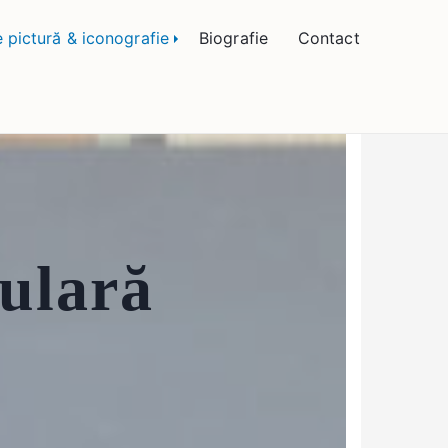
 Bogătean
e pictură & iconografie
Biografie
Contact
pulară