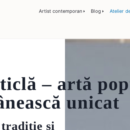
lemn și sticlă, portrete și restaurare artă – Călin
Artist contemporan
Blog
Atelier d
ticlă – artă po
nească unicat
tradiție și