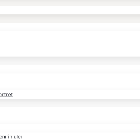
ortret
ni în ulei