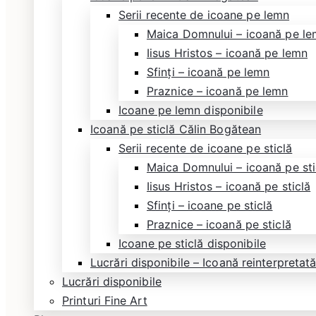
Serii recente de icoane pe lemn
Maica Domnului – icoană pe l
Iisus Hristos – icoană pe lemn
Sfinți – icoană pe lemn
Praznice – icoană pe lemn
Icoane pe lemn disponibile
Icoană pe sticlă Călin Bogătean
Serii recente de icoane pe sticlă
Maica Domnului – icoană pe sti
Iisus Hristos – icoană pe sticlă
Sfinți – icoane pe sticlă
Praznice – icoană pe sticlă
Icoane pe sticlă disponibile
Lucrări disponibile – Icoană reinterpreta
Lucrări disponibile
Printuri Fine Art