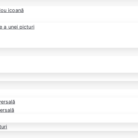
blou icoană
 a unei picturi
versală
versală
turi