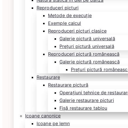
Natură statică în ulei pe pânză
Reproduceri picturi
Metode de execuție
Exemple calcul
Reproduceri picturi clasice
Galerie pictură universală
Prețuri pictură universală
Reproduceri pictură românească
Galerie pictură românească
Prețuri pictură româneasc
Restaurare
Restaurare pictură
Operațiuni tehnice de restaurare
Galerie restaurare picturi
Fișă restaurare tablou
Icoane canonice
Icoane pe lemn