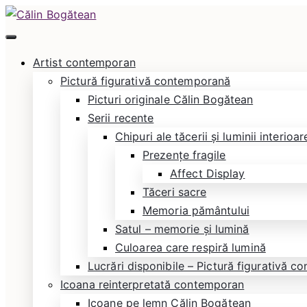
Skip
to
Călin Bogătean
Picturi originale, icoane contemporane pe lemn și
content
Artist contemporan
Pictură figurativă contemporană
Picturi originale Călin Bogătean
Serii recente
Chipuri ale tăcerii și luminii interioar
Prezențe fragile
Affect Display
Tăceri sacre
Memoria pământului
Satul – memorie și lumină
Culoarea care respiră lumină
Lucrări disponibile – Pictură figurativă 
Icoana reinterpretată contemporan
Icoane pe lemn Călin Bogătean