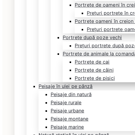
Portrete de oameni în cre
Prețuri portrete în c
Portrete oameni în creion
Prețuri portrete oam
Portrete după poze vechi
Prețuri portrete după poz
Portrete de animale la comand
Portrete de cai
Portrete de câini
Portrete de pisici
Peisaje în ulei pe pânză
Peisaje din natură
Peisaje rurale
Peisaje urbane
Peisaje montane
Peisaje marine