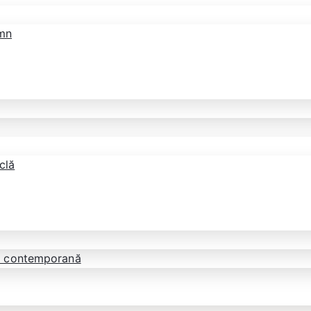
emn
clă
tă contemporană