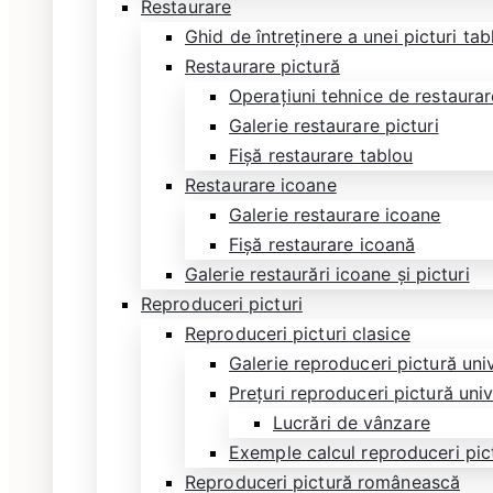
Restaurare
Ghid de întreținere a unei picturi ta
Restaurare pictură
Operațiuni tehnice de restaurare
Galerie restaurare picturi
Fișă restaurare tablou
Restaurare icoane
Galerie restaurare icoane
Fișă restaurare icoană
Galerie restaurări icoane și picturi
Reproduceri picturi
Reproduceri picturi clasice
Galerie reproduceri pictură uni
Prețuri reproduceri pictură uni
Lucrări de vânzare
Exemple calcul reproduceri pic
Reproduceri pictură românească