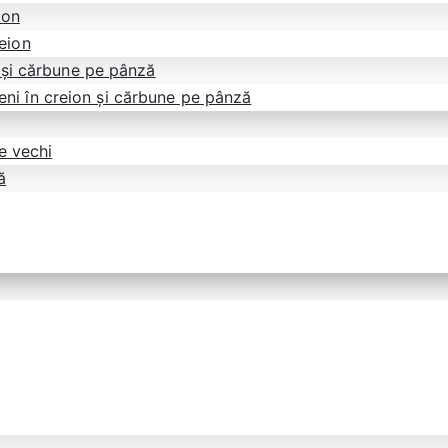
ion
reion
 și cărbune pe pânză
eni în creion și cărbune pe pânză
e vechi
ă