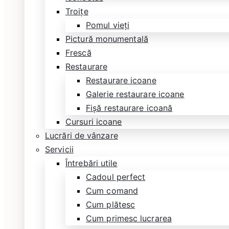
Troițe
Pomul vieți
Pictură monumentală
Frescă
Restaurare
Restaurare icoane
Galerie restaurare icoane
Fișă restaurare icoană
Cursuri icoane
Lucrări de vânzare
Servicii
Întrebări utile
Cadoul perfect
Cum comand
Cum plătesc
Cum primesc lucrarea