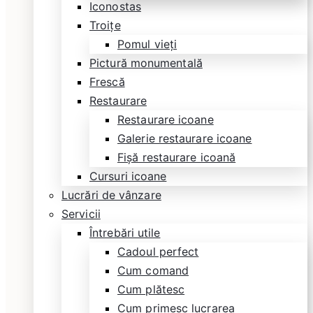
Iconostas
Troițe
Pomul vieți
Pictură monumentală
Frescă
Restaurare
Restaurare icoane
Galerie restaurare icoane
Fișă restaurare icoană
Cursuri icoane
Lucrări de vânzare
Servicii
Întrebări utile
Cadoul perfect
Cum comand
Cum plătesc
Cum primesc lucrarea