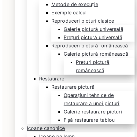
Metode de execuție
Exemple calcul
Reproduceri picturi clasice
Galerie pictură universală
Prețuri pictură universală
Reproduceri pictură românească
Galerie pictură românească
Prețuri pictură
românească
Restaurare
Restaurare pictură
Operațiuni tehnice de
restaurare a unei picturi
Galerie restaurare picturi
Fișă restaurare tablou
Icoane canonice
Icoane pe lemn