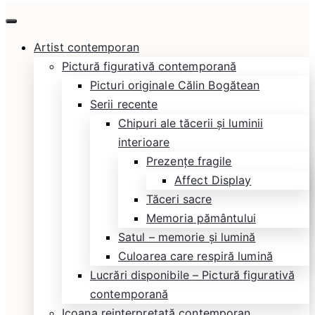
Călin Bogătean
Picturi originale, icoane contemporane pe lemn
Artist contemporan
și sticlă, portrete și restaurare artă – Călin
Pictură figurativă contemporană
Bogătean
Picturi originale Călin Bogătean
Serii recente
Chipuri ale tăcerii și luminii
interioare
Prezențe fragile
Affect Display
Tăceri sacre
Memoria pământului
Satul – memorie și lumină
Culoarea care respiră lumină
Lucrări disponibile – Pictură figurativă
contemporană
Icoana reinterpretată contemporan