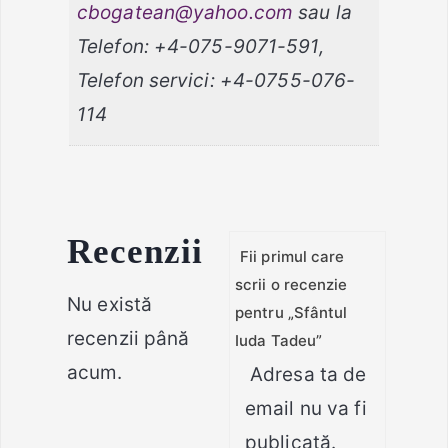
cbogatean@yahoo.com
sau la
Telefon: +4-075-9071-591,
Telefon servici: +4-0755-076-
114
Recenzii
Fii primul care
scrii o recenzie
Nu există
pentru „Sfântul
recenzii până
Iuda Tadeu”
acum.
Adresa ta de
email nu va fi
publicată.