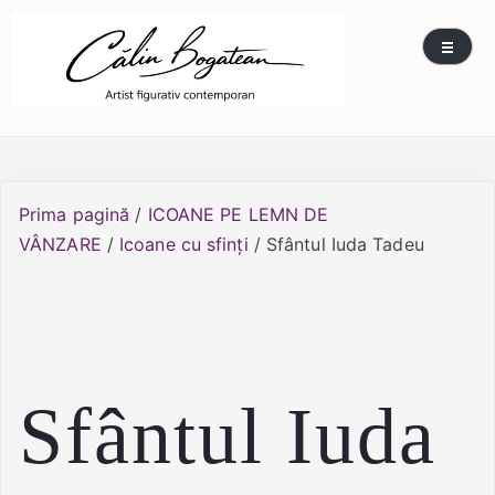
Skip
Călin Bogătean
Picturi originale, icoane contemporane pe lemn
to
și sticlă, portrete și restaurare artă – Călin
content
Bogătean
Prima pagină
/
ICOANE PE LEMN DE
VÂNZARE
/
Icoane cu sfinți
/ Sfântul Iuda Tadeu
Sfântul Iuda