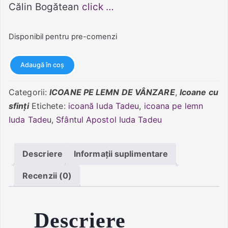
Călin Bogătean
click …
Disponibil pentru pre-comenzi
Cantitate
Adaugă în coș
Sfântul
Iuda
Categorii:
ICOANE PE LEMN DE VÂNZARE
,
Icoane cu
Tadeu
sfinți
Etichete:
icoană Iuda Tadeu
,
icoana pe lemn
Iuda Tadeu
,
Sfântul Apostol Iuda Tadeu
Descriere
Informații suplimentare
Recenzii (0)
Descriere