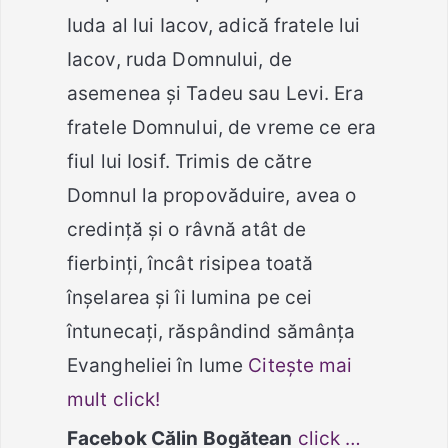
Iuda al lui Iacov, adică fratele lui
Iacov, ruda Domnului, de
asemenea şi Tadeu sau Levi. Era
fratele Domnului, de vreme ce era
fiul lui Iosif. Trimis de către
Domnul la propovăduire, avea o
credinţă şi o râvnă atât de
fierbinţi, încât risipea toată
înşelarea şi îi lumina pe cei
întunecaţi, răspândind sămânţa
Evangheliei în lume
Citește mai
mult click!
Facebok Călin Bogătean
click …