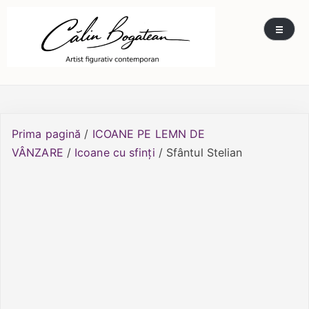
Skip
Călin Bogătean
Picturi originale, icoane contemporane pe lemn
to
și sticlă, portrete și restaurare artă – Călin
content
Bogătean
Prima pagină
/
ICOANE PE LEMN DE
VÂNZARE
/
Icoane cu sfinți
/ Sfântul Stelian