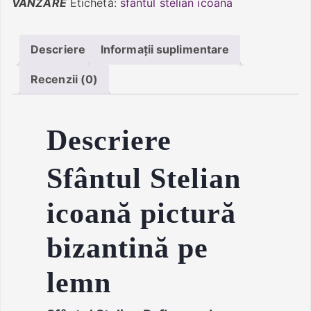
VÂNZARE
Etichetă:
sfantul stelian icoana
Descriere
Informații suplimentare
Recenzii (0)
Descriere
Sfântul Stelian
icoană pictură
bizantină pe
lemn