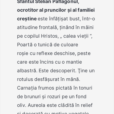
Sfântul Stelian Paflagonul,
ocrotitor al pruncilor şi al familiei
creştine
este înfăţişat bust, într-o
atitudine frontală, ţinând în mâini
pe copilul Hristos, „ calea vieţii “,
Poartă o tunică de culoare
roşie cu reflexe deschise, peste
care este încins cu o mantie
albastră. Este descoperit. Ţine un
rotulus desfăşurat în mână.
Carnaţia frumos pictată în tonuri
de brunuri şi rozuri pe un fond
oliv. Aureola este clădită în relief
şi decorată cu motive vegetale