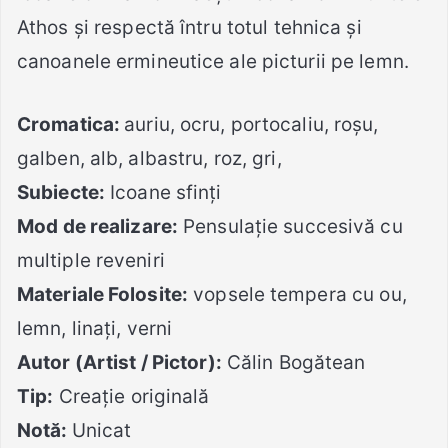
Athos şi respectă întru totul tehnica şi
canoanele ermineutice ale picturii pe lemn.
Cromatica:
auriu, ocru, portocaliu, roşu,
galben, alb, albastru, roz, gri,
Subiecte:
Icoane sfinţi
Mod de realizare:
Pensulație succesivă cu
multiple reveniri
Materiale Folosite:
vopsele tempera cu ou,
lemn, linați, verni
Autor (Artist / Pictor):
Călin Bogătean
Tip:
Creație originală
Notă:
Unicat