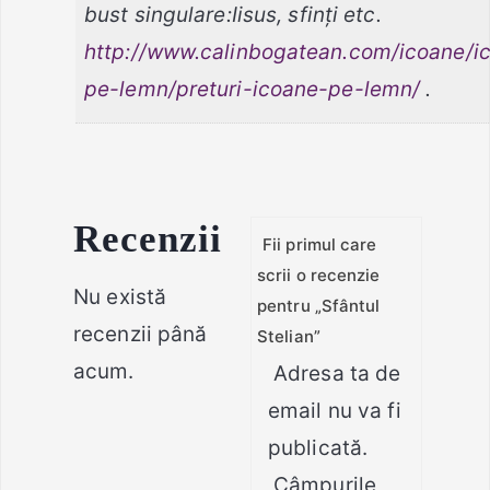
bust singulare:Iisus, sfinți etc.
http://www.calinbogatean.com/icoane/i
pe-lemn/preturi-icoane-pe-lemn/
.
Recenzii
Fii primul care
scrii o recenzie
Nu există
pentru „Sfântul
recenzii până
Stelian”
acum.
Adresa ta de
email nu va fi
publicată.
Câmpurile