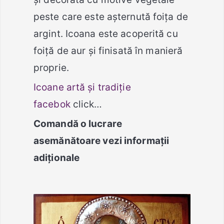
peste care este aşternută foiţa de
argint. Icoana este acoperită cu
foiţă de aur şi finisată în manieră
proprie.
Icoane artă şi tradiţie
facebok
click…
Comandă o lucrare
asemănătoare vezi infor
m
ații
adiționale