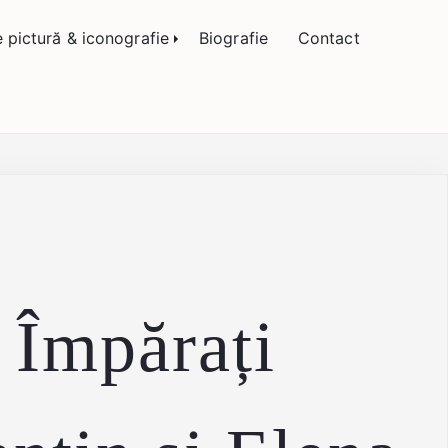
 Bogătean
e pictură & iconografie
Biografie
Contact
i Împărați