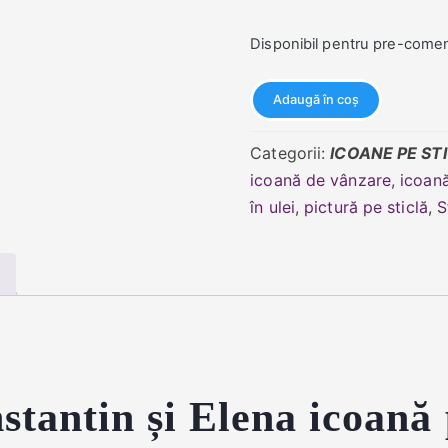
Disponibil pentru pre-come
Cantitate
Adaugă în coș
Sfinții
Împărați
Categorii:
ICOANE PE ST
Constantin
icoană de vânzare
,
icoan
și
în ulei
,
pictură pe sticlă
,
S
Elena
)
stantin și Elena icoană 