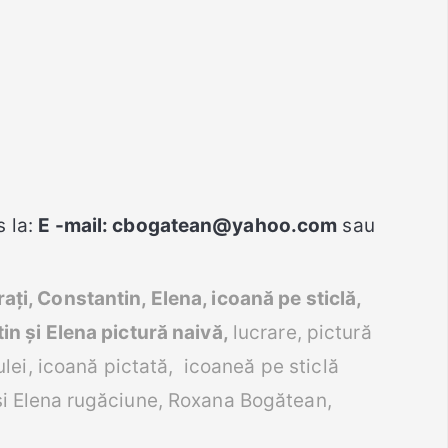
s la:
E -mail: cbogatean@yahoo.com
sau
rați, Constantin, Elena, icoană pe sticlă,
tin și Elena pictură naivă,
lucrare, pictură
ulei, icoană pictată, icoaneă pe sticlă
și Elena
rugăciune, Roxana Bogătean,