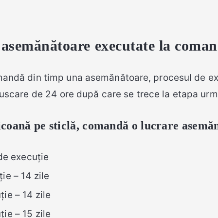
e asemănătoare executate la coman
andă din timp una asemănătoare, procesul de exec
 uscare de 24 ore după care se trece la etapa urm
coană pe sticlă, c
omandă o lucrare asemă
de execuție
ie – 14 zile
ie – 14 zile
ie – 15 zile