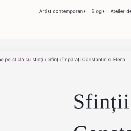
lemn și sticlă, portrete și restaurare artă – Călin
Artist contemporan
Blog
Atelier d
e pe sticlă cu sfinți
/ Sfinții Împărați Constantin și Elena
Sfinți