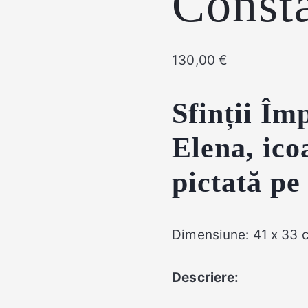
Consta
130,00
€
Sfinții Îm
Elena,
ico
pictată pe 
Dimensiune: 41 x 33 
Descriere: