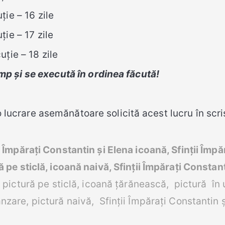
ie – 16 zile
ie – 17 zile
ție – 18 zile
mp și se execută în ordinea făcută!
lucrare asemănătoare solicită acest lucru în scri
ii Împărați Constantin și Elena icoană, Sfinții Împă
ă pe sticlă, icoană naivă, Sfinții Împărați Constan
, pictură pe sticlă, icoană țărănească, pictură în 
ânzare, pictură naivă, Sfinții Împărați Constantin 