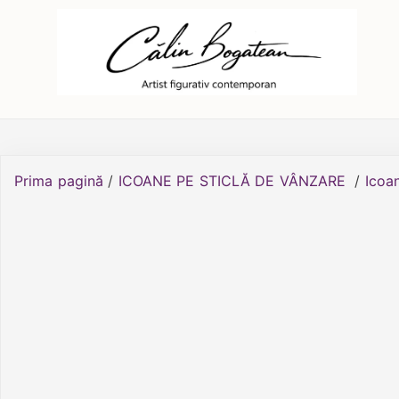
Skip
Călin Bogătean
Picturi originale, icoane contemporane pe 
to
content
Prima pagină
/
ICOANE PE STICLĂ DE VÂNZARE
/
Icoan