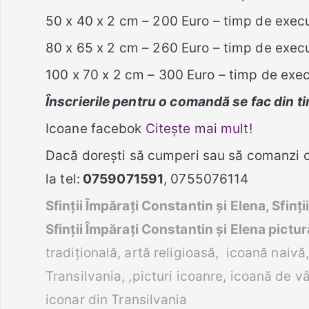
50 x 40 x 2 cm – 200 Euro – timp de execuț
80 x 65 x 2 cm – 260 Euro – timp de execuț
100 x 70 x 2 cm – 300 Euro – timp de execu
Înscrierile pentru o comandă se fac din ti
Icoane facebok
Citește mai mult!
Dacă doreşti să cumperi sau să comanzi o 
la tel:
0759071591
, 0755076114
Sfinții Împărați Constantin și Elena, Sfinț
Sfinții Împărați Constantin și Elena
pictur
tradițională, artă religioasă, icoană naivă
Transilvania, ,picturi icoanre, icoană de v
iconar din Transilvania