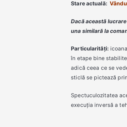
Stare actuală:
Vându
Dacă această lucrare 
una similară la coma
Particularități:
icoana 
în etape bine stabilit
adică ceea ce se vede 
sticlă se pictează pri
Spectuculozitatea ace
execuția inversă a teh