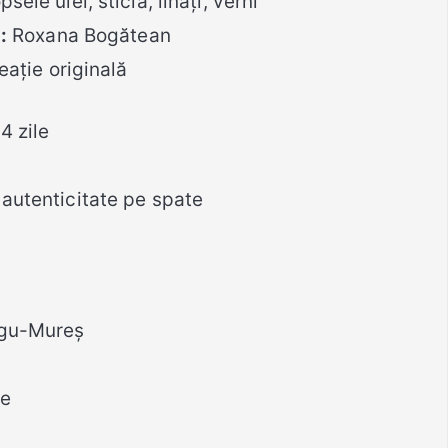
sele ulei, sticlă, linați, verni
:
Roxana Bogătean
eație originală
14 zile
 autenticitate pe spate
rgu-Mureș
re