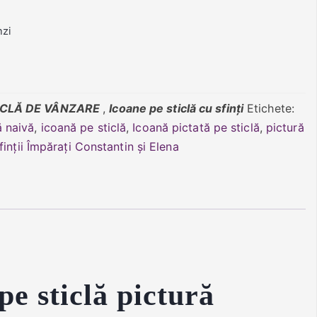
nzi
ICLĂ DE VÂNZARE
,
Icoane pe sticlă cu sfinți
Etichete:
ă naivă
,
icoană pe sticlă
,
Icoană pictată pe sticlă
,
pictură
finții Împărați Constantin și Elena
pe sticlă pictură