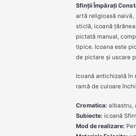
Sfinții Împărați Const
artă religioasă naivă,
sticlă, icoană țărănea
pictată manual, comp
tipice. Icoana este p
de pictare și uscare 
Icoană antichizată în 
ramă de culoare închi
Cromatica:
albastru, 
Subiecte:
icoană Sfinț
Mod de realizare:
Pens