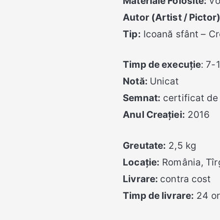
Materiale Folosite:
vop
Autor (Artist / Pictor)
Tip:
Icoană sfânt – Cr
Timp de execuție
: 7-
Notă:
Unicat
Semnat:
certificat de
Anul Creației:
2016
Greutate:
2,5 kg
Locație
:
România, Tî
Livrare:
contra cost
Timp de livrare:
24 o