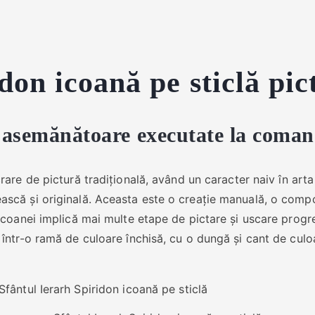
don icoană pe sticlă pic
e asemănătoare executate la coman
rare de pictură tradițională, având un caracter naiv în arta 
ască și originală. Aceasta este o creație manuală, o compo
 icoanei implică mai multe etape de pictare și uscare progr
ă într-o ramă de culoare închisă, cu o dungă și cant de cul