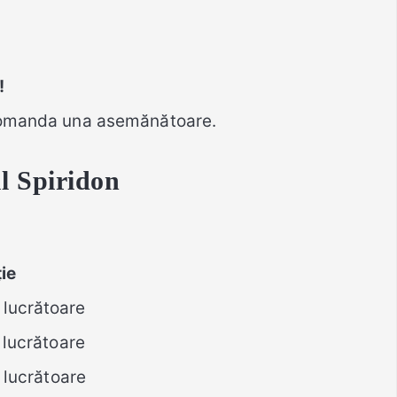
!
 comanda una asemănătoare.
l Spiridon
ie
lucrătoare
ucrătoare
ucrătoare