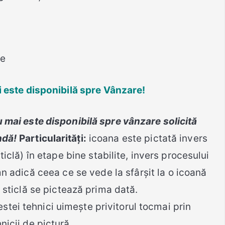
re
 este disponibilă spre Vânzare
!
 mai este disponibilă spre vânzare solicită
ndă!
Particularități:
icoana este pictată invers
ticlă) în etape bine stabilite, invers procesului
mn adică ceea ce se vede la sfârșit la o icoană
 sticlă se pictează prima dată.
stei tehnici uimește privitorul tocmai prin
hnicii de pictură.