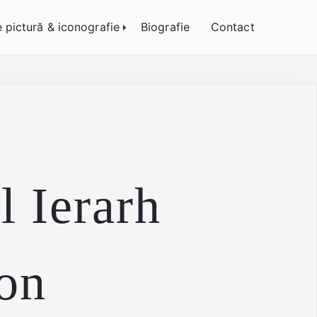
 Bogătean
e pictură & iconografie
Biografie
Contact
l Ierarh
don