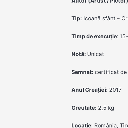
Autor (Artist / Pictor)
Tip:
Icoană sfânt – Cr
Timp de execuție
: 15
Notă:
Unicat
Semnat:
certificat de
Anul Creației:
2017
Greutate:
2,5 kg
Locație
:
România, Tî