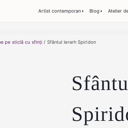
lemn și sticlă, portrete și restaurare artă – Călin
Artist contemporan
Blog
Atelier d
e pe sticlă cu sfinți
/ Sfântul Ierarh Spiridon
Sfântu
Spiri