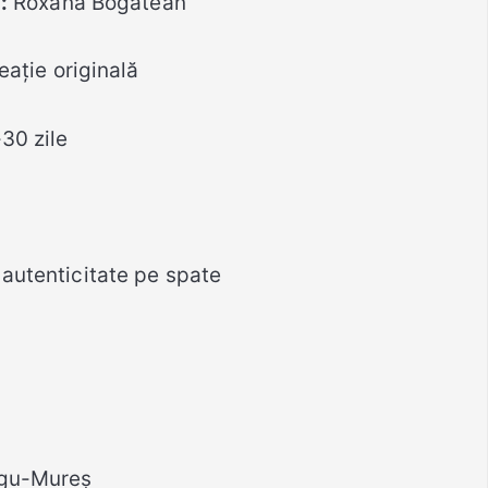
:
Roxana Bogătean
eație originală
-30 zile
 autenticitate pe spate
rgu-Mureș