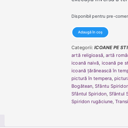
Disponibil pentru pre-come
Cantitate
Adaugă în coș
Sfântul
Ierarh
Categorii:
ICOANE PE ST
Spiridon
artă religioasă
,
artă româ
icoană naivă
,
icoană pe st
icoană țărănească în tem
pictură în tempera
,
pictur
Bogătean
,
Sfântu Spirido
Sfântul Spiridon
,
Sfântul 
Spiridon rugăciune
,
Trans
)