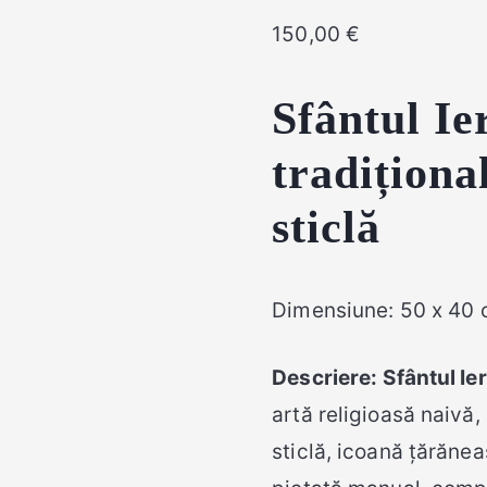
150,00
€
Sfântul Ie
tradiționa
sticlă
Dimensiune: 50 x 40
Descriere:
Sfântul Ie
artă religioasă naivă,
sticlă, icoană țărănea