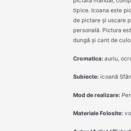
pictată manual, comp
tipice. Icoana este p
de pictare și uscare 
personală. Pictura est
dungă și cant de culo
Cromatica:
auriu, ocr
Subiecte:
icoană Sfânt
Mod de realizare:
Pens
Materiale Folosite:
vo