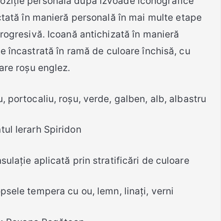
oziție personală după izvoade iconografice
ictată în manieră personală în mai multe etape
progresivă. Icoană antichizată în manieră
e încastrată în ramă de culoare închisă, cu
are roșu englez.
u, portocaliu, roşu, verde, galben, alb, albastru
ul Ierarh Spiridon
ulație aplicată prin stratificări de culoare
psele tempera cu ou, lemn, linați, verni