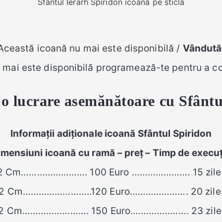
Sfântul Ierarh Spiridon icoană pe sticlă
Această icoană nu mai este disponibilă /
Vândută
 nu mai este disponibilă programează-te pentru a
o lucrare asemănătoare cu
Sfântu
Infor
mații
adiționale icoană Sfântul Spiridon
imensiuni icoană cu ramă – preț – Timp de execuț
 2 Cm……………………. 100 Euro …………………. 15 zile 
X 2 Cm……………………..120 Euro…………………. 20 zile l
X 2 Cm……………………. 150 Euro…………………. 23 zile l