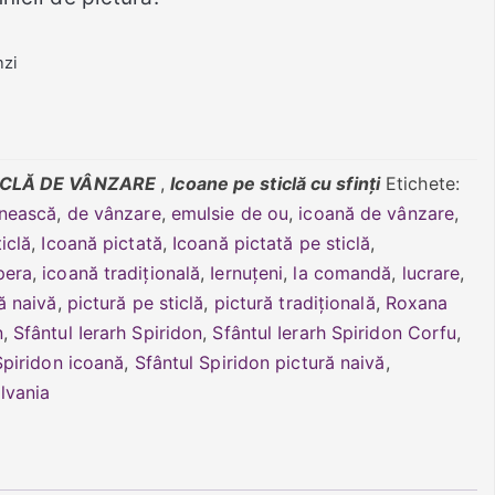
nzi
ICLĂ DE VÂNZARE
,
Icoane pe sticlă cu sfinți
Etichete:
nească
,
de vânzare
,
emulsie de ou
,
icoană de vânzare
,
iclă
,
Icoană pictată
,
Icoană pictată pe sticlă
,
pera
,
icoană tradițională
,
Iernuțeni
,
la comandă
,
lucrare
,
ă naivă
,
pictură pe sticlă
,
pictură tradițională
,
Roxana
n
,
Sfântul Ierarh Spiridon
,
Sfântul Ierarh Spiridon Corfu
,
Spiridon icoană
,
Sfântul Spiridon pictură naivă
,
ilvania