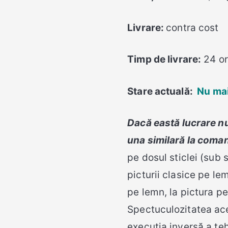
Livrare:
contra cost
Timp de livrare:
24 o
Stare actuală:
Nu mai
Dacă eastă lucrare nu
una similară la coma
pe dosul sticlei (sub s
picturii clasice pe le
pe lemn, la pictura pe
Spectuculozitatea ace
execuția inversă a te