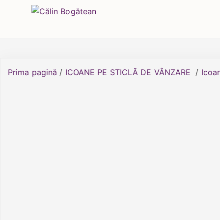
Skip
Călin Bogătean
Picturi originale, icoane contemporane pe 
to
content
Prima pagină
/
ICOANE PE STICLĂ DE VÂNZARE
/
Icoan