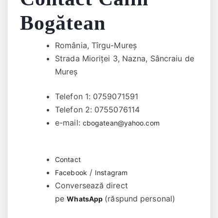
Bogătean
România, Tîrgu-Mureș
Strada Mioriței 3, Nazna, Sâncraiu de
Mureș
Telefon 1: 0759071591
Telefon 2: 0755076114
e-mail:
cbogatean@yahoo.com
Contact
/
Facebook
Instagram
Conversează direct
pe
(răspund personal)
WhatsApp