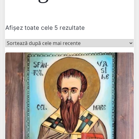
Sortat
Afișez toate cele 5 rezultate
după
cele
mai
recente