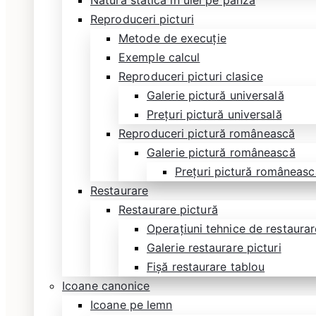
Natură statică în ulei pe pânză
Reproduceri picturi
Metode de execuție
Exemple calcul
Reproduceri picturi clasice
Galerie pictură universală
Prețuri pictură universală
Reproduceri pictură românească
Galerie pictură românească
Prețuri pictură româneasc
Restaurare
Restaurare pictură
Operațiuni tehnice de restaurare
Galerie restaurare picturi
Fișă restaurare tablou
Icoane canonice
Icoane pe lemn