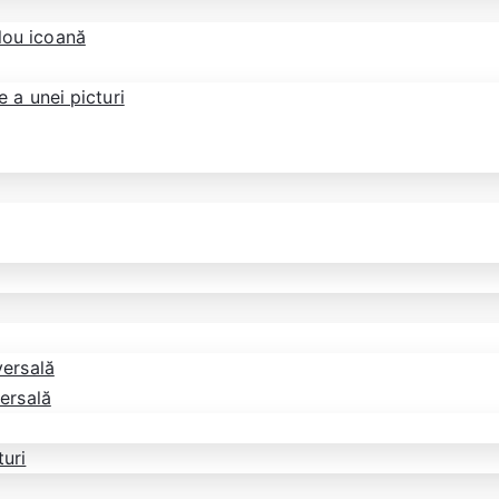
blou icoană
 a unei picturi
versală
versală
turi