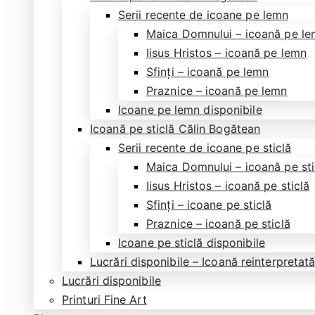
Serii recente de icoane pe lemn
Maica Domnului – icoană pe l
Iisus Hristos – icoană pe lemn
Sfinți – icoană pe lemn
Praznice – icoană pe lemn
Icoane pe lemn disponibile
Icoană pe sticlă Călin Bogătean
Serii recente de icoane pe sticlă
Maica Domnului – icoană pe sti
Iisus Hristos – icoană pe sticlă
Sfinți – icoane pe sticlă
Praznice – icoană pe sticlă
Icoane pe sticlă disponibile
Lucrări disponibile – Icoană reinterpreta
Lucrări disponibile
Printuri Fine Art