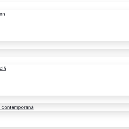
emn
clă
tă contemporană