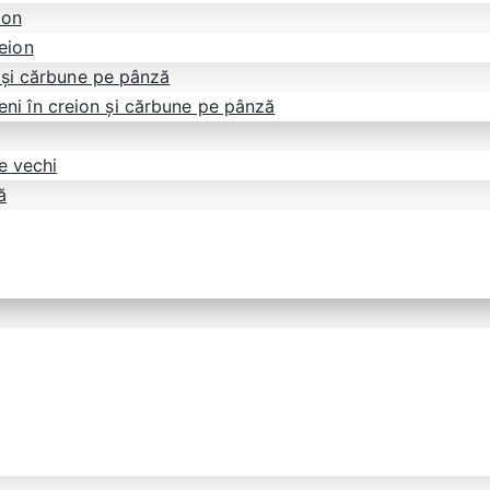
ion
reion
 și cărbune pe pânză
eni în creion și cărbune pe pânză
e vechi
ă