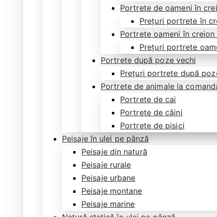
Portrete de oameni în cre
Prețuri portrete în c
Portrete oameni în creion
Prețuri portrete oam
Portrete după poze vechi
Prețuri portrete după poz
Portrete de animale la comand
Portrete de cai
Portrete de câini
Portrete de pisici
Peisaje în ulei pe pânză
Peisaje din natură
Peisaje rurale
Peisaje urbane
Peisaje montane
Peisaje marine