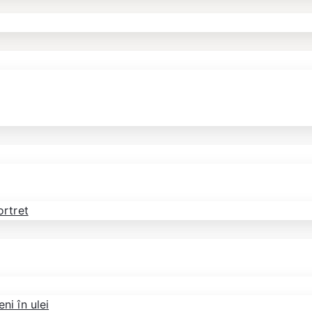
ortret
ni în ulei