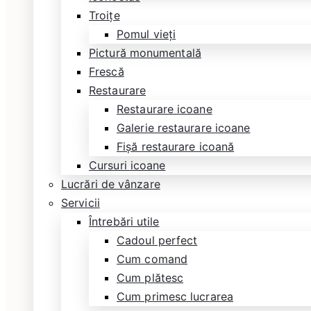
Troițe
Pomul vieți
Pictură monumentală
Frescă
Restaurare
Restaurare icoane
Galerie restaurare icoane
Fișă restaurare icoană
Cursuri icoane
Lucrări de vânzare
Servicii
Întrebări utile
Cadoul perfect
Cum comand
Cum plătesc
Cum primesc lucrarea