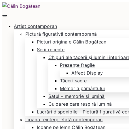
Skip
to
Călin Bogătean
Picturi originale, icoane contemporane pe lemn și
content
Artist contemporan
Pictură figurativă contemporană
Picturi originale Călin Bogătean
Serii recente
Chipuri ale tăcerii și luminii interioar
Prezențe fragile
Affect Display
Tăceri sacre
Memoria pământului
Satul – memorie și lumină
Culoarea care respiră lumină
Lucrări disponibile – Pictură figurativă 
Icoana reinterpretată contemporan
Icoane pe lemn Călin Bogătean