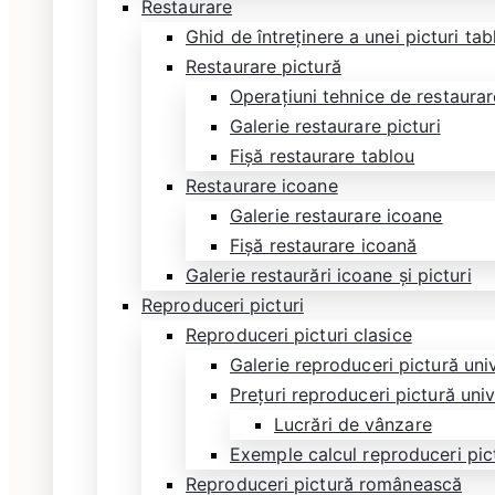
Restaurare
Ghid de întreținere a unei picturi ta
Restaurare pictură
Operațiuni tehnice de restaurare
Galerie restaurare picturi
Fișă restaurare tablou
Restaurare icoane
Galerie restaurare icoane
Fișă restaurare icoană
Galerie restaurări icoane și picturi
Reproduceri picturi
Reproduceri picturi clasice
Galerie reproduceri pictură uni
Prețuri reproduceri pictură uni
Lucrări de vânzare
Exemple calcul reproduceri pic
Reproduceri pictură românească