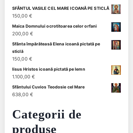
SFÂNTUL VASILE CEL MARE ICOANĂ PE STICLĂ
150,00
€
Maica Domnului ocrotitoarea celor orfani
200,00
€
Sfânta împărăteasă Elena icoană pictată pe
sticlă
150,00
€
Iisus Hristos icoană pictată pe lemn
1.100,00
€
Sfântului Cuvios Teodosie cel Mare
638,00
€
Categorii de
produse