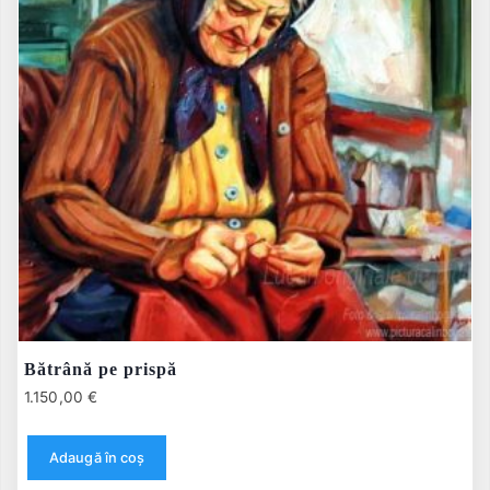
Bătrână pe prispă
1.150,00
€
Adaugă în coș