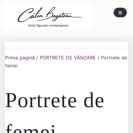
Skip
Călin Bogătean
Picturi originale, icoane contemporane pe lemn
to
și sticlă, portrete și restaurare artă – Călin
content
Bogătean
Prima pagină
/
PORTRETE DE VÂNZARE
/ Portrete de
femei
Portrete de
femei