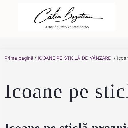
Skip
Călin Bogătean
Picturi originale, icoane contemporane pe 
to
content
Prima pagină
/
ICOANE PE STICLĂ DE VÂNZARE
/ Icoan
Icoane pe stic
Icoane pe sticlă prazni