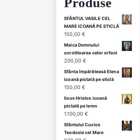
Produse
SFÂNTUL VASILE CEL
MARE ICOANĂ PE STICLĂ
150,00
€
Maica Domnului
ocrotitoarea celor orfani
200,00
€
Sfânta împărăteasă Elena
icoană pictată pe sticlă
150,00
€
Iisus Hristos icoană
pictată pe lemn
1.100,00
€
Sfântului Cuvios
Teodosie cel Mare