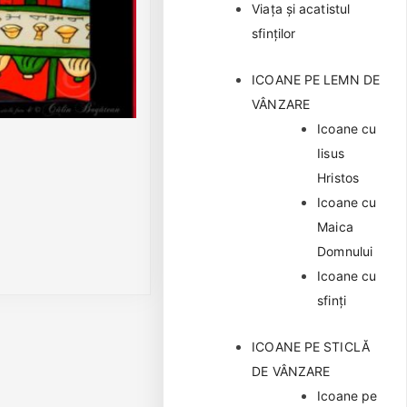
Viața și acatistul
sfinților
ICOANE PE LEMN DE
VÂNZARE
Icoane cu
Iisus
Hristos
Icoane cu
Maica
Domnului
Icoane cu
sfinți
ICOANE PE STICLĂ
DE VÂNZARE
Icoane pe