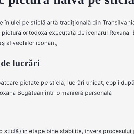
e în ulei pe sticlă artă tradițională din Transilvani
 pictură ortodoxă executată de iconarul Roxana 
ș al vechilor iconari,,
 de lucrări
ătoare pictate pe sticlă, lucrări unicat, copii dup
e Roxana Bogătean într-o manieră personală
 sticlă) în etape bine stabilite, invers procesului 