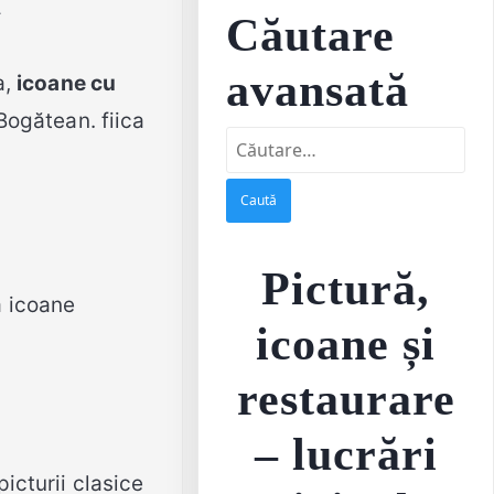
Căutare
avansată
a,
icoane cu
Bogătean. fiica
Caută
după:
Pictură,
ă icoane
icoane și
restaurare
– lucrări
picturii clasice