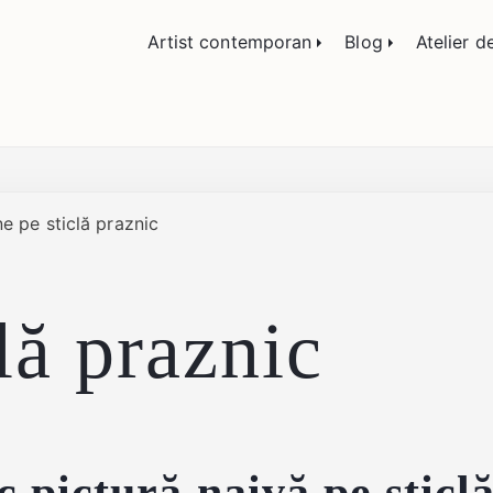
lemn și sticlă, portrete și restaurare artă – Călin
Artist contemporan
Blog
Atelier d
e pe sticlă praznic
lă praznic
c pictură naivă pe sticl