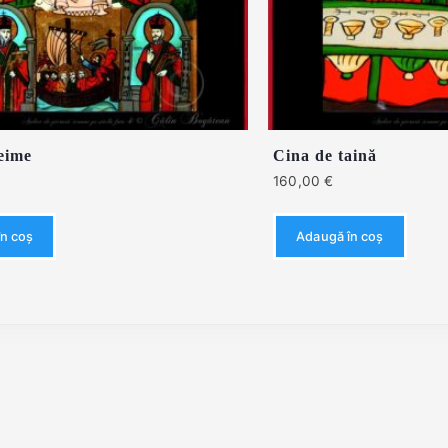
eime
Cina de taină
160,00
€
n coș
Adaugă în coș