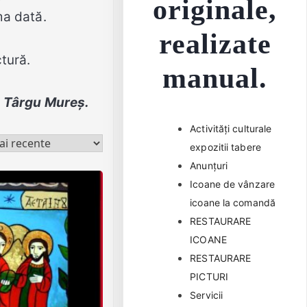
originale,
ma dată.
realizate
ctură.
manual.
n Târgu Mureș.
Activități culturale
expozitii tabere
Anunțuri
Icoane de vânzare
icoane la comandă
RESTAURARE
ICOANE
RESTAURARE
PICTURI
Servicii