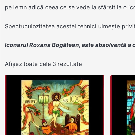
pe lemn adică ceea ce se vede la sfârșit la o ic
Spectuculozitatea acestei tehnici uimește privit
Iconarul Roxana Bogătean, este absolventă a cl
Sortat
Afișez toate cele 3 rezultate
după
cele
mai
recente