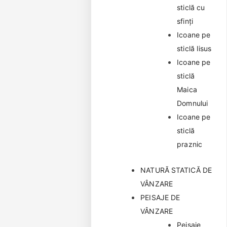
sticlă cu
sfinți
Icoane pe
sticlă Iisus
Icoane pe
sticlă
Maica
Domnului
Icoane pe
sticlă
praznic
NATURĂ STATICĂ DE
VÂNZARE
PEISAJE DE
VÂNZARE
Peisaje