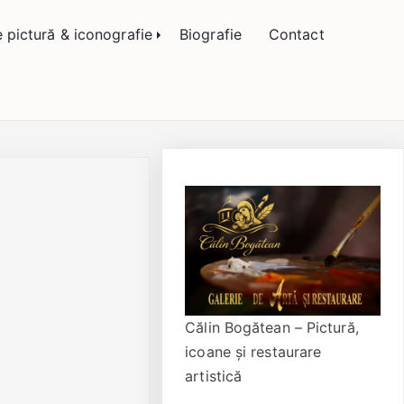
 Bogătean
e pictură & iconografie
Biografie
Contact
Călin Bogătean – Pictură,
icoane și restaurare
artistică
ă