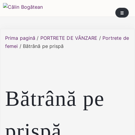
Skip
Călin Bogătean
Picturi originale, icoane contemporane pe lemn
to
și sticlă, portrete și restaurare artă – Călin
content
Bogătean
Prima pagină
/
PORTRETE DE VÂNZARE
/
Portrete de
femei
/ Bătrână pe prispă
Bătrână pe
prispă