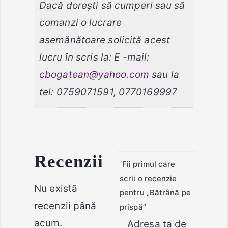
Dacă doreşti să cumperi sau să
comanzi o lucrare
asemănătoare solicită acest
lucru în scris la: E -mail:
cbogatean@yahoo.com
sau la
tel: 0759071591, 0770169997
Recenzii
Fii primul care
scrii o recenzie
Nu există
pentru „Bătrână pe
recenzii până
prispă”
acum.
Adresa ta de