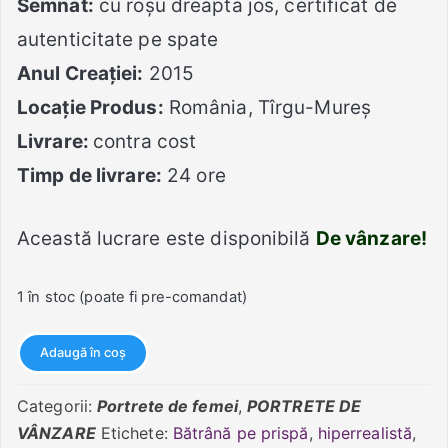
Semnat:
cu roșu dreapta jos, certificat de
autenticitate pe spate
Anul Creației:
2015
Locație Produs:
România, Tîrgu-Mureș
Livrare:
contra cost
Timp de livrare:
24 ore
Această lucrare este disponibilă
De vânzare!
1 în stoc (poate fi pre-comandat)
Cantitate
Adaugă în coș
Bătrână
pe
Categorii:
Portrete de femei
,
PORTRETE DE
prispă
VÂNZARE
Etichete:
Bătrână pe prispă
,
hiperrealistă
,