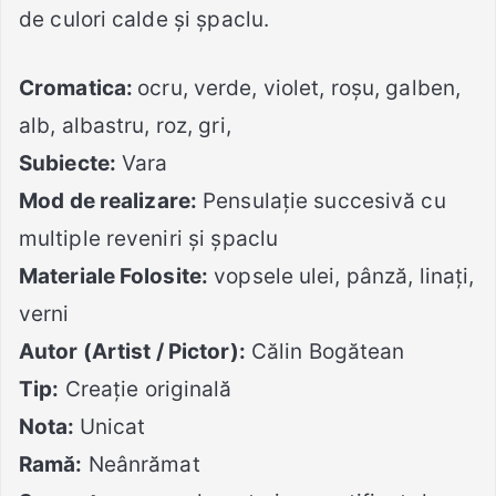
de culori calde și șpaclu.
Cromatica:
ocru, verde, violet, roșu, galben,
alb, albastru, roz, gri,
Subiecte:
Vara
Mod de realizare:
Pensulație succesivă cu
multiple reveniri și șpaclu
Materiale Folosite:
vopsele ulei, pânză, linați,
verni
Autor (Artist / Pictor):
Călin Bogătean
Tip:
Creație originală
Nota:
Unicat
Ramă:
Neânrămat