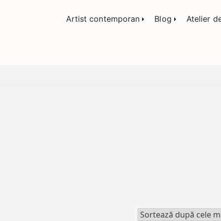
lemn și sticlă, portrete și restaurare artă – Călin
Artist contemporan
Blog
Atelier d
e