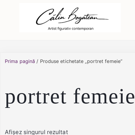
Skip
Călin Bogătean
Picturi originale, icoane contemporane pe 
to
content
Prima pagină
/ Produse etichetate „portret femeie”
portret femei
Afișez singurul rezultat