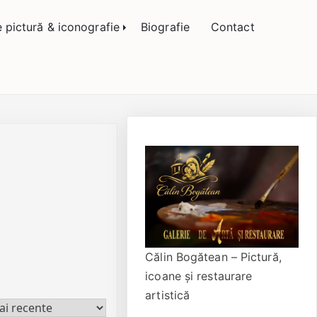
 Bogătean
e pictură & iconografie
Biografie
Contact
Călin Bogătean – Pictură,
icoane și restaurare
artistică