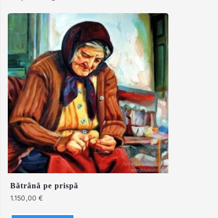
Bătrână pe prispă
1.150,00
€