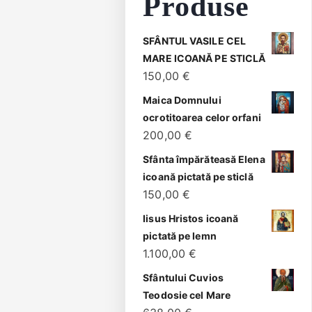
Produse
SFÂNTUL VASILE CEL
MARE ICOANĂ PE STICLĂ
150,00
€
Maica Domnului
ocrotitoarea celor orfani
200,00
€
Sfânta împărăteasă Elena
icoană pictată pe sticlă
150,00
€
Iisus Hristos icoană
pictată pe lemn
1.100,00
€
Sfântului Cuvios
Teodosie cel Mare