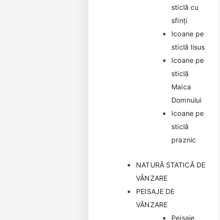
sticlă cu
sfinți
Icoane pe
sticlă Iisus
Icoane pe
sticlă
Maica
Domnului
Icoane pe
sticlă
praznic
NATURĂ STATICĂ DE
VÂNZARE
PEISAJE DE
VÂNZARE
Peisaje