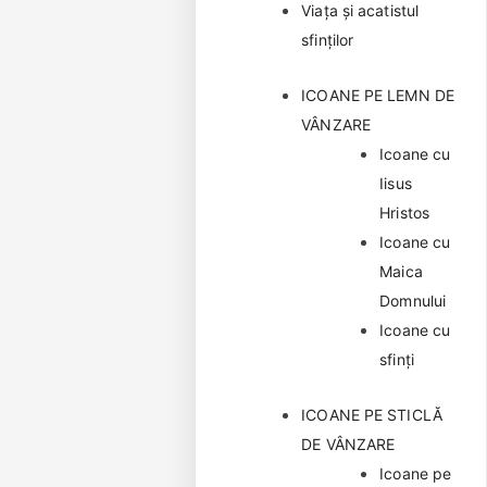
Viața și acatistul
sfinților
ICOANE PE LEMN DE
VÂNZARE
Icoane cu
Iisus
Hristos
Icoane cu
Maica
Domnului
Icoane cu
sfinți
ICOANE PE STICLĂ
DE VÂNZARE
Icoane pe