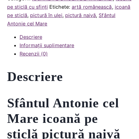
Antonie
pe sticlă cu sfinți
Etichete:
artă românească
,
icoană
cel
pe sticlă
,
pictură în ulei
,
pictură naivă
,
Sfântul
Mare
Antonie cel Mare
Descriere
Informații suplimentare
Recenzii (0)
Descriere
Sfântul Antonie cel
Mare icoană pe
sticlă pictură naivă