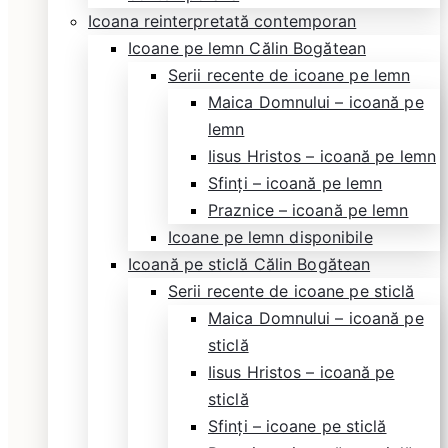
Icoana reinterpretată contemporan
Icoane pe lemn Călin Bogătean
Serii recente de icoane pe lemn
Maica Domnului – icoană pe
lemn
Iisus Hristos – icoană pe lemn
Sfinți – icoană pe lemn
Praznice – icoană pe lemn
Icoane pe lemn disponibile
Icoană pe sticlă Călin Bogătean
Serii recente de icoane pe sticlă
Maica Domnului – icoană pe
sticlă
Iisus Hristos – icoană pe
sticlă
Sfinți – icoane pe sticlă