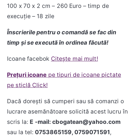
100 x 70 x 2 cm – 260 Euro – timp de
execuție – 18 zile
Înscrierile pentru o comandă se fac din
timp și se execută în ordinea făcută!
Icoane facebok
Citește mai mult!
Prețuri icoane
pe tipuri de icoane pictate
pe sticlă Click!
Dacă doreşti să cumperi sau să comanzi o
lucrare asemănătoare solicită acest lucru în
scris la:
E -mail: cbogatean@yahoo.com
sau la tel:
0753865159, 0759071591
,