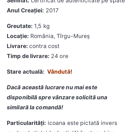
Semnat:
certificat de autenticitate pe spate
Anul Creației:
2017
Greutate:
1,5 kg
Locație
:
România, Tîrgu-Mureș
Livrare:
contra cost
Timp de livrare:
24 ore
Stare actuală:
Vândută
!
Dacă această lucrare nu mai este
disponibilă spre vânzare solicită una
similară la comandă!
Particularități:
icoana este pictată invers