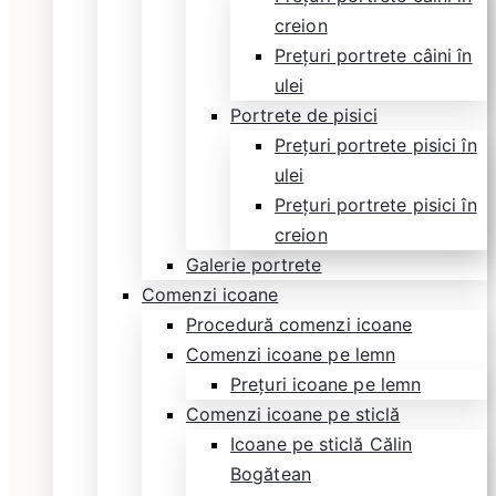
creion
Prețuri portrete câini în
ulei
Portrete de pisici
Prețuri portrete pisici în
ulei
Prețuri portrete pisici în
creion
Galerie portrete
Comenzi icoane
Procedură comenzi icoane
Comenzi icoane pe lemn
Prețuri icoane pe lemn
Comenzi icoane pe sticlă
Icoane pe sticlă Călin
Bogătean