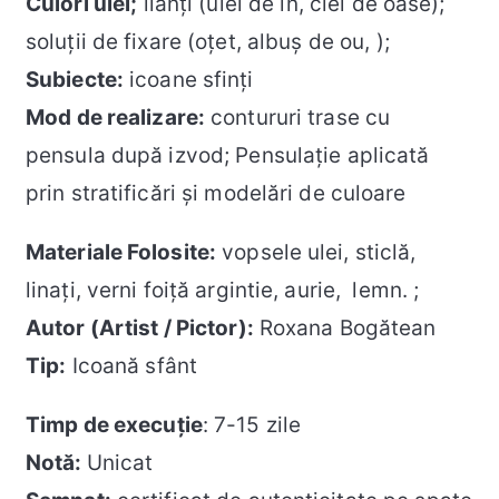
Culori ulei;
lianţi (ulei de in, clei de oase);
soluţii de fixare (oţet, albuş de ou, );
Subiecte:
icoane sfinți
Mod de realizare:
contururi trase cu
pensula după izvod; Pensulație aplicată
prin stratificări și modelări de culoare
Materiale Folosite:
vopsele ulei, sticlă,
linați, verni foiţă argintie, aurie, lemn. ;
Autor (Artist / Pictor):
Roxana Bogătean
Tip:
Icoană sfânt
Timp de execuție
: 7-15 zile
Notă:
Unicat