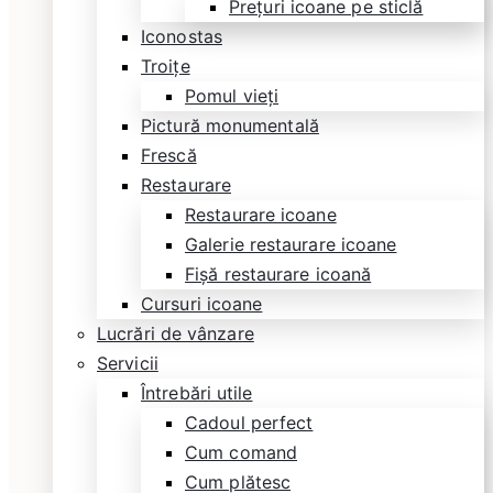
Prețuri icoane pe sticlă
Iconostas
Troițe
Pomul vieți
Pictură monumentală
Frescă
Restaurare
Restaurare icoane
Galerie restaurare icoane
Fișă restaurare icoană
Cursuri icoane
Lucrări de vânzare
Servicii
Întrebări utile
Cadoul perfect
Cum comand
Cum plătesc