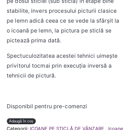
pe dosul sticlei (sub sticlă) în etape bine
stabilite, invers procesului picturii clasice
pe lemn adică ceea ce se vede la sfârșit la
o icoană pe lemn, la pictura pe sticlă se
pictează prima dată.
Spectuculozitatea acestei tehnici uimește
privitorul tocmai prin execuția inversă a
tehnicii de pictură.
Disponibil pentru pre-comenzi
Cantitate
Adaugă în coș
Sfântul
Categorii:
ICOANE PE STICLĂ DE VÂNZARE
,
Icoane