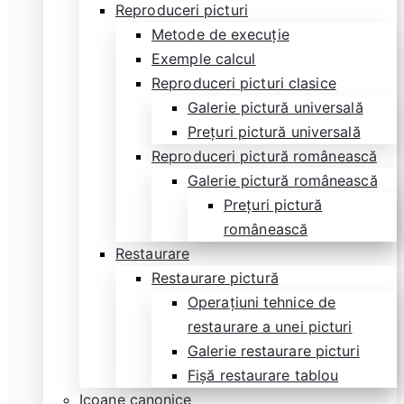
Reproduceri picturi
Metode de execuție
Exemple calcul
Reproduceri picturi clasice
Galerie pictură universală
Prețuri pictură universală
Reproduceri pictură românească
Galerie pictură românească
Prețuri pictură
românească
Restaurare
Restaurare pictură
Operațiuni tehnice de
restaurare a unei picturi
Galerie restaurare picturi
Fișă restaurare tablou
Icoane canonice