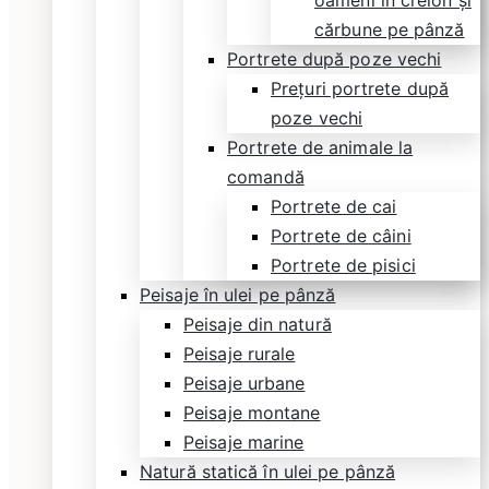
oameni în creion și
cărbune pe pânză
Portrete după poze vechi
Prețuri portrete după
poze vechi
Portrete de animale la
comandă
Portrete de cai
Portrete de câini
Portrete de pisici
Peisaje în ulei pe pânză
Peisaje din natură
Peisaje rurale
Peisaje urbane
Peisaje montane
Peisaje marine
Natură statică în ulei pe pânză