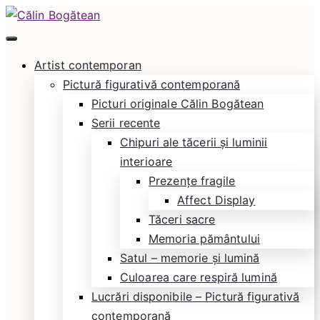
Skip
to
Călin Bogătean
Picturi originale, icoane contemporane pe lemn
content
Artist contemporan
și sticlă, portrete și restaurare artă – Călin
Pictură figurativă contemporană
Bogătean
Picturi originale Călin Bogătean
Serii recente
Chipuri ale tăcerii și luminii
interioare
Prezențe fragile
Affect Display
Tăceri sacre
Memoria pământului
Satul – memorie și lumină
Culoarea care respiră lumină
Lucrări disponibile – Pictură figurativă
contemporană