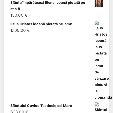
Sfânta împărăteasă Elena icoană pictată pe
sticlă
150,00
€
Iisus Hristos icoană pictată pe lemn
1.100,00
€
Sfântului Cuvios Teodosie cel Mare
638,00
€