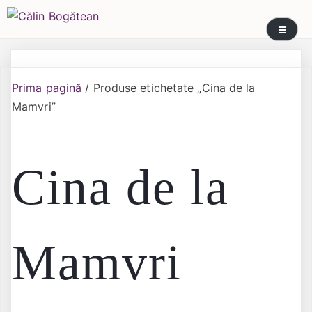
Skip
Călin Bogătean
Picturi originale, icoane contemporane pe lemn
to
și sticlă, portrete și restaurare artă – Călin
content
Bogătean
Prima pagină
/ Produse etichetate „Cina de la
Mamvri”
Cina de la
Mamvri