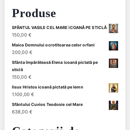
Produse
SFÂNTUL VASILE CEL MARE ICOANĂ PE STICLĂ
150,00
€
Maica Domnului ocrotitoarea celor orfani
200,00
€
Sfânta împărăteasă Elena icoană pictată pe
sticlă
150,00
€
Iisus Hristos icoană pictată pe lemn
1.100,00
€
Sfântului Cuvios Teodosie cel Mare
638,00
€