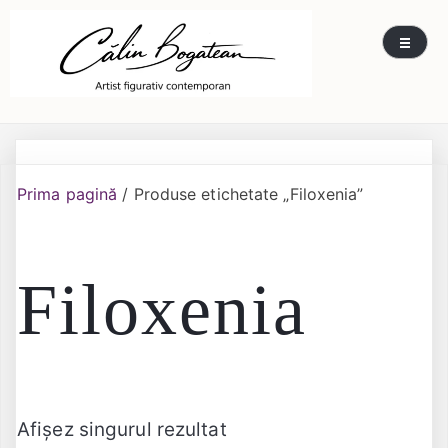
Skip
Călin Bogătean
Picturi originale, icoane contemporane pe lemn
to
și sticlă, portrete și restaurare artă – Călin
content
Bogătean
Prima pagină
/ Produse etichetate „Filoxenia”
Filoxenia
Afișez singurul rezultat