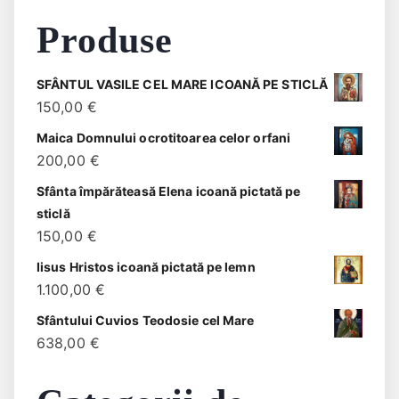
Produse
SFÂNTUL VASILE CEL MARE ICOANĂ PE STICLĂ
150,00
€
Maica Domnului ocrotitoarea celor orfani
200,00
€
Sfânta împărăteasă Elena icoană pictată pe
sticlă
150,00
€
Iisus Hristos icoană pictată pe lemn
1.100,00
€
Sfântului Cuvios Teodosie cel Mare
638,00
€