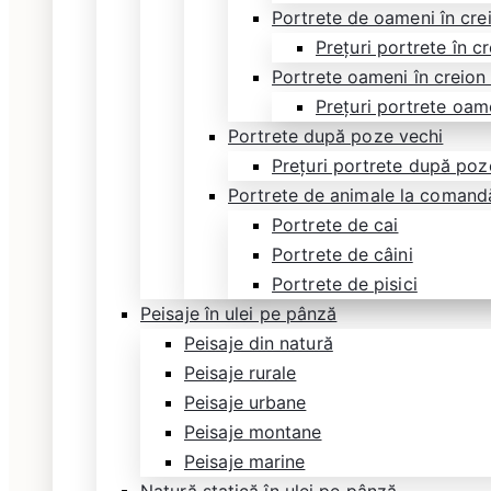
Portrete de oameni în cre
Prețuri portrete în c
Portrete oameni în creion
Prețuri portrete oam
Portrete după poze vechi
Prețuri portrete după poz
Portrete de animale la comand
Portrete de cai
Portrete de câini
Portrete de pisici
Peisaje în ulei pe pânză
Peisaje din natură
Peisaje rurale
Peisaje urbane
Peisaje montane
Peisaje marine