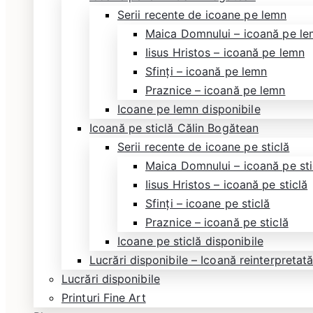
Serii recente de icoane pe lemn
Maica Domnului – icoană pe l
Iisus Hristos – icoană pe lemn
Sfinți – icoană pe lemn
Praznice – icoană pe lemn
Icoane pe lemn disponibile
Icoană pe sticlă Călin Bogătean
Serii recente de icoane pe sticlă
Maica Domnului – icoană pe sti
Iisus Hristos – icoană pe sticlă
Sfinți – icoane pe sticlă
Praznice – icoană pe sticlă
Icoane pe sticlă disponibile
Lucrări disponibile – Icoană reinterpreta
Lucrări disponibile
Printuri Fine Art