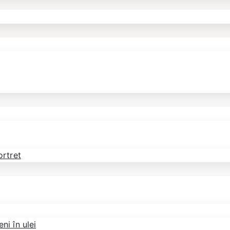
ortret
ni în ulei