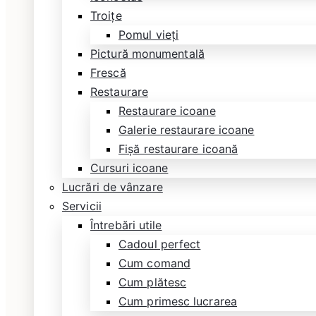
Troițe
Pomul vieți
Pictură monumentală
Frescă
Restaurare
Restaurare icoane
Galerie restaurare icoane
Fișă restaurare icoană
Cursuri icoane
Lucrări de vânzare
Servicii
Întrebări utile
Cadoul perfect
Cum comand
Cum plătesc
Cum primesc lucrarea