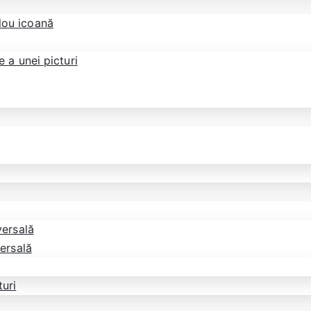
blou icoană
 a unei picturi
versală
versală
turi