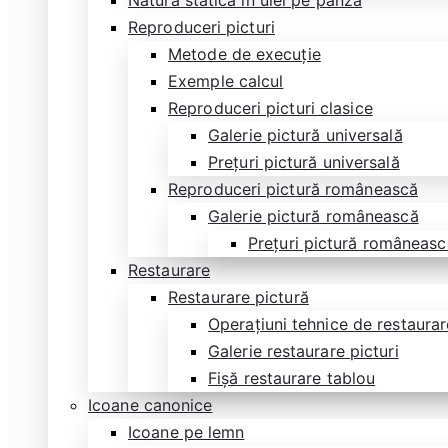
Natură statică în ulei pe pânză
Reproduceri picturi
Metode de execuție
Exemple calcul
Reproduceri picturi clasice
Galerie pictură universală
Prețuri pictură universală
Reproduceri pictură românească
Galerie pictură românească
Prețuri pictură româneasc
Restaurare
Restaurare pictură
Operațiuni tehnice de restaurare
Galerie restaurare picturi
Fișă restaurare tablou
Icoane canonice
Icoane pe lemn