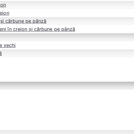
ion
reion
 și cărbune pe pânză
eni în creion și cărbune pe pânză
e vechi
ă