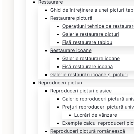
Restaurare
Ghid de întreținere a unei picturi ta
Restaurare pictură
Operațiuni tehnice de restaurare
Galerie restaurare picturi
Fișă restaurare tablou
Restaurare icoane
Galerie restaurare icoane
Fișă restaurare icoană
Galerie restaurări icoane și picturi
Reproduceri picturi
Reproduceri picturi clasice
Galerie reproduceri pictură uni
Prețuri reproduceri pictură uni
Lucrări de vânzare
Exemple calcul reproduceri pic
Reproduceri pictură românească