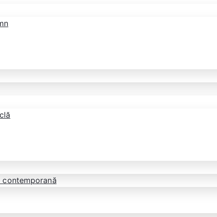
emn
clă
tă contemporană