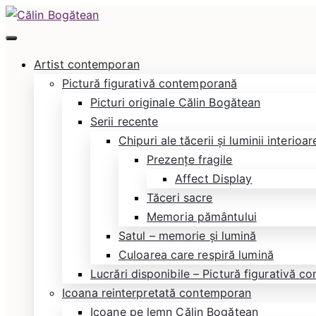
Skip
to
Călin Bogătean
Picturi originale, icoane contemporane pe lemn și
content
Artist contemporan
Pictură figurativă contemporană
Picturi originale Călin Bogătean
Serii recente
Chipuri ale tăcerii și luminii interioar
Prezențe fragile
Affect Display
Tăceri sacre
Memoria pământului
Satul – memorie și lumină
Culoarea care respiră lumină
Lucrări disponibile – Pictură figurativă 
Icoana reinterpretată contemporan
Icoane pe lemn Călin Bogătean