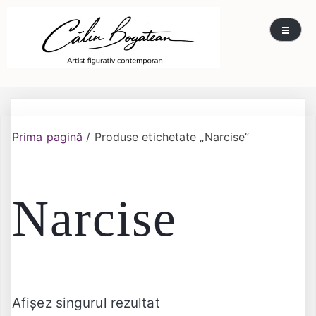
Skip
Călin Bogătean
Picturi originale, icoane contemporane pe lemn
to
și sticlă, portrete și restaurare artă – Călin
content
Bogătean
Prima pagină
/ Produse etichetate „Narcise”
Narcise
Afișez singurul rezultat