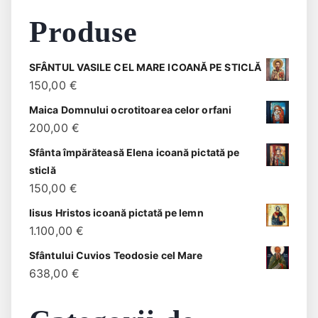
Produse
SFÂNTUL VASILE CEL MARE ICOANĂ PE STICLĂ
150,00
€
Maica Domnului ocrotitoarea celor orfani
200,00
€
Sfânta împărăteasă Elena icoană pictată pe
sticlă
150,00
€
Iisus Hristos icoană pictată pe lemn
1.100,00
€
Sfântului Cuvios Teodosie cel Mare
638,00
€