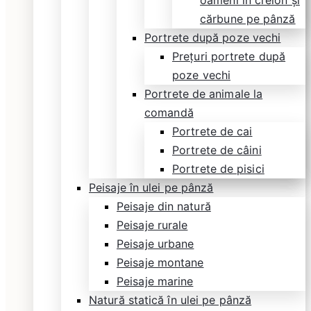
oameni în creion și
cărbune pe pânză
Portrete după poze vechi
Prețuri portrete după
poze vechi
Portrete de animale la
comandă
Portrete de cai
Portrete de câini
Portrete de pisici
Peisaje în ulei pe pânză
Peisaje din natură
Peisaje rurale
Peisaje urbane
Peisaje montane
Peisaje marine
Natură statică în ulei pe pânză