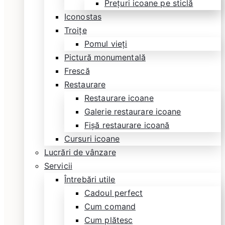
Prețuri icoane pe sticlă
Iconostas
Troițe
Pomul vieți
Pictură monumentală
Frescă
Restaurare
Restaurare icoane
Galerie restaurare icoane
Fișă restaurare icoană
Cursuri icoane
Lucrări de vânzare
Servicii
Întrebări utile
Cadoul perfect
Cum comand
Cum plătesc