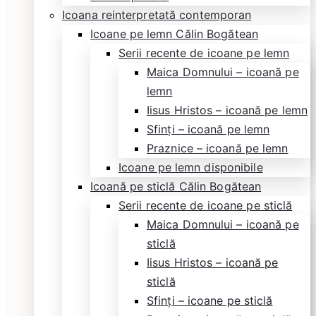
Icoana reinterpretată contemporan
Icoane pe lemn Călin Bogătean
Serii recente de icoane pe lemn
Maica Domnului – icoană pe
lemn
Iisus Hristos – icoană pe lemn
Sfinți – icoană pe lemn
Praznice – icoană pe lemn
Icoane pe lemn disponibile
Icoană pe sticlă Călin Bogătean
Serii recente de icoane pe sticlă
Maica Domnului – icoană pe
sticlă
Iisus Hristos – icoană pe
sticlă
Sfinți – icoane pe sticlă