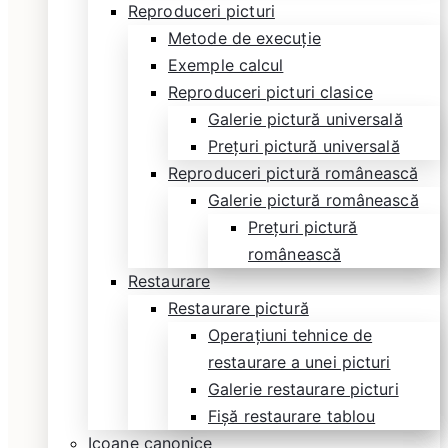
Reproduceri picturi
Metode de execuție
Exemple calcul
Reproduceri picturi clasice
Galerie pictură universală
Prețuri pictură universală
Reproduceri pictură românească
Galerie pictură românească
Prețuri pictură
românească
Restaurare
Restaurare pictură
Operațiuni tehnice de
restaurare a unei picturi
Galerie restaurare picturi
Fișă restaurare tablou
Icoane canonice