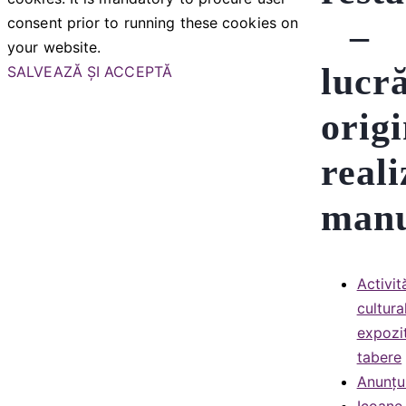
consent prior to running these cookies on
–
your website.
lucră
SALVEAZĂ ȘI ACCEPTĂ
origi
reali
manu
Activit
cultura
expozit
tabere
Anunțu
Icoane