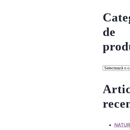
Cate
de
prod
Arti
rece
NATU