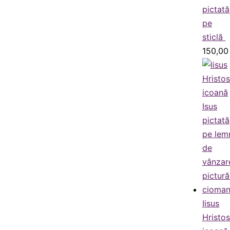
pictată
pe
sticlă
150,0
Iisus
Hristo