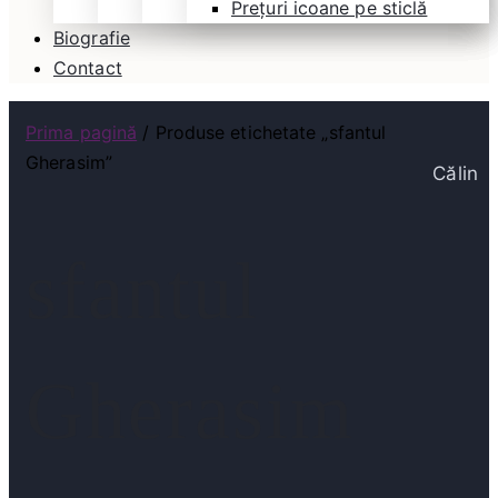
Prețuri icoane pe sticlă
Biografie
Contact
Prima pagină
/ Produse etichetate „sfantul
Gherasim”
Călin
sfantul
Gherasim