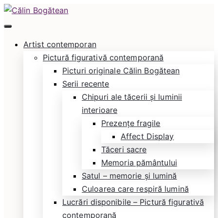
Skip
to
Călin Bogătean
Picturi originale, icoane contemporane pe lemn
content
Artist contemporan
și sticlă, portrete și restaurare artă – Călin
Pictură figurativă contemporană
Bogătean
Picturi originale Călin Bogătean
Serii recente
Chipuri ale tăcerii și luminii
interioare
Prezențe fragile
Affect Display
Tăceri sacre
Memoria pământului
Satul – memorie și lumină
Culoarea care respiră lumină
Lucrări disponibile – Pictură figurativă
contemporană