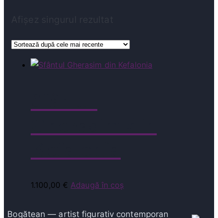
Afișez singurul rezultat
Sfântul
Gherasim din
Kefalonia
1.100,00
€
Adaugă în coș
Bogătean — artist figurativ contemporan