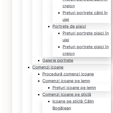
creion
Prețuri portrete câini în
ulei
Portrete de pisici
Prețuri portrete pisici în
ulei
Prețuri portrete pisici în
creion
Galerie portrete
Comenzi icoane
Procedură comenzi icoane
Comenzi icoane pe lemn
Prețuri icoane pe lemn
Comenzi icoane pe sticlă
Icoane pe sticlă Călin
Bogătean