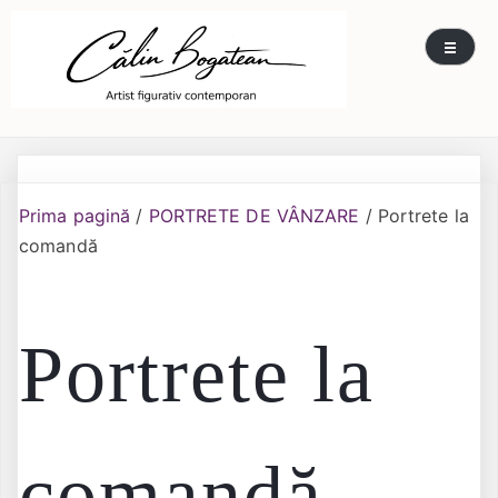
Skip
Călin Bogătean
Picturi originale, icoane contemporane pe lemn
to
și sticlă, portrete și restaurare artă – Călin
content
Bogătean
Prima pagină
/
PORTRETE DE VÂNZARE
/ Portrete la
comandă
Portrete la
comandă