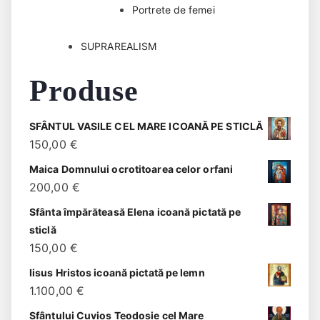
Portrete de femei
SUPRAREALISM
Produse
SFÂNTUL VASILE CEL MARE ICOANĂ PE STICLĂ
150,00
€
Maica Domnului ocrotitoarea celor orfani
200,00
€
Sfânta împărăteasă Elena icoană pictată pe
sticlă
150,00
€
Iisus Hristos icoană pictată pe lemn
1.100,00
€
Sfântului Cuvios Teodosie cel Mare