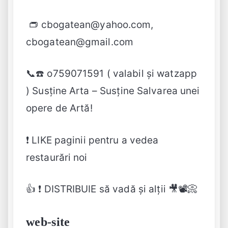
👝 cbogatean@yahoo.com,
cbogatean@gmail.com
📞☎️ o759071591 ( valabil și watzapp
) Susține Arta – Susține Salvarea unei
opere de Artă!
❗ LIKE paginii pentru a vedea
restaurări noi
👍 ❗ DISTRIBUIE să vadă și alții 🎥📽📀
web-site