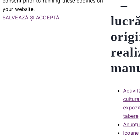
consent prior to running these cookies on
–
your website.
lucră
SALVEAZĂ ȘI ACCEPTĂ
origi
reali
manu
Activit
cultura
expozit
tabere
Anunțu
Icoane