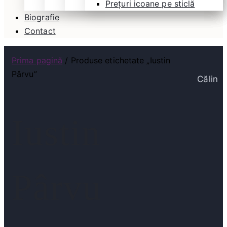
Prețuri icoane pe sticlă
Biografie
Contact
Prima pagină
/ Produse etichetate „Iustin
Pârvu”
Călin
Iustin
Pârvu