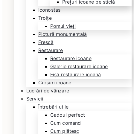
Prețuri icoane pe sticlă
Iconostas
Troițe
Pomul vieți
Pictură monumentală
Frescă
Restaurare
Restaurare icoane
Galerie restaurare icoane
Fișă restaurare icoană
Cursuri icoane
Lucrări de vânzare
Servicii
Întrebări utile
Cadoul perfect
Cum comand
Cum plătesc