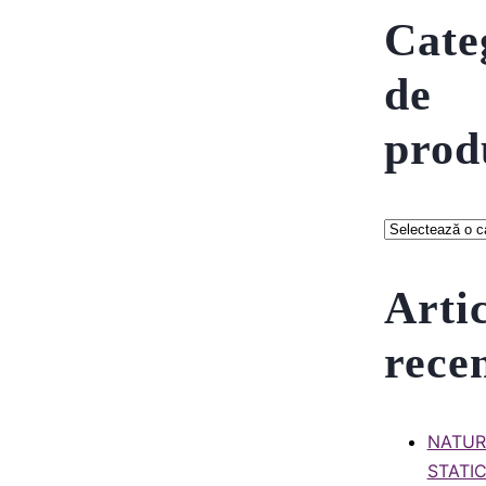
Cate
de
prod
Arti
rece
NATU
STATI