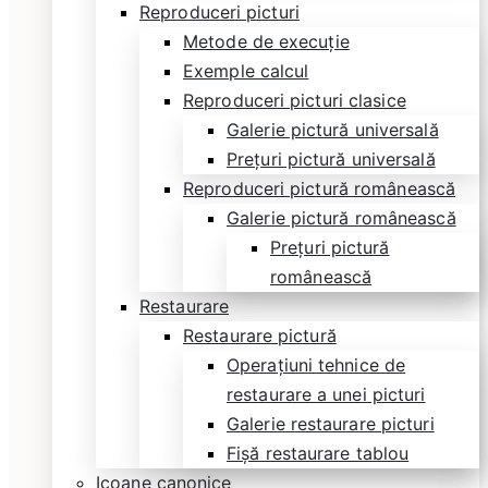
Reproduceri picturi
Metode de execuție
Exemple calcul
Reproduceri picturi clasice
Galerie pictură universală
Prețuri pictură universală
Reproduceri pictură românească
Galerie pictură românească
Prețuri pictură
românească
Restaurare
Restaurare pictură
Operațiuni tehnice de
restaurare a unei picturi
Galerie restaurare picturi
Fișă restaurare tablou
Icoane canonice