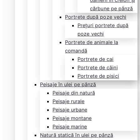
oameni în creion și
cărbune pe pânză
Portrete după poze vechi
Prețuri portrete după
poze vechi
Portrete de animale la
comandă
Portrete de cai
Portrete de câini
Portrete de pisici
Peisaje în ulei pe pânză
Peisaje din natură
Peisaje rurale
Peisaje urbane
Peisaje montane
Peisaje marine
Natură statică în ulei pe pânză