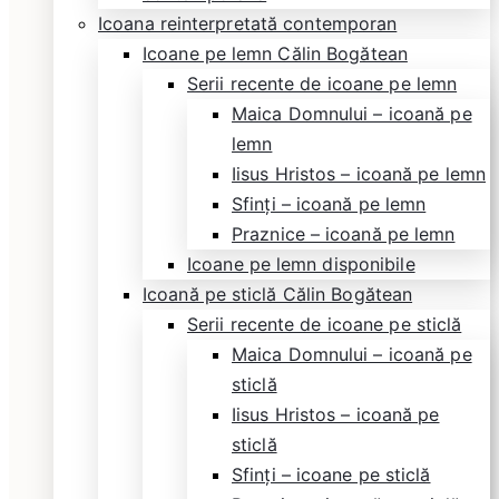
Icoana reinterpretată contemporan
Icoane pe lemn Călin Bogătean
Serii recente de icoane pe lemn
Maica Domnului – icoană pe
lemn
Iisus Hristos – icoană pe lemn
Sfinți – icoană pe lemn
Praznice – icoană pe lemn
Icoane pe lemn disponibile
Icoană pe sticlă Călin Bogătean
Serii recente de icoane pe sticlă
Maica Domnului – icoană pe
sticlă
Iisus Hristos – icoană pe
sticlă
Sfinți – icoane pe sticlă