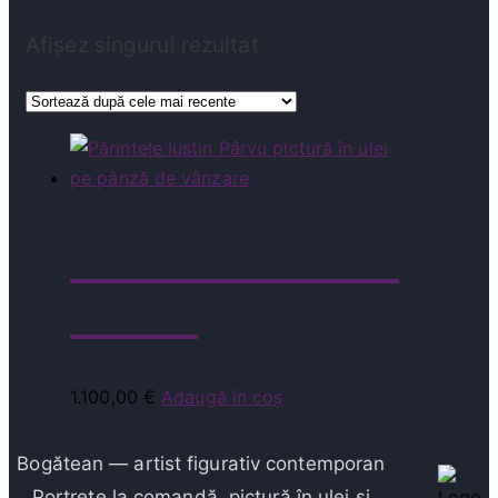
Afișez singurul rezultat
Părintele Iustin
Pârvu
1.100,00
€
Adaugă în coș
Bogătean — artist figurativ contemporan
Portrete la comandă, pictură în ulei și