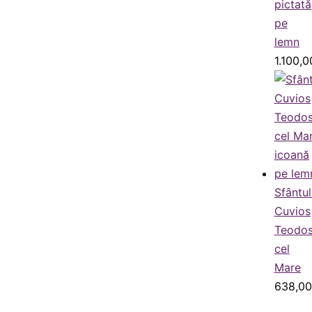
pictată
pe
lemn
1.100,
Sfântul
Cuvios
Teodos
cel
Mare
638,0