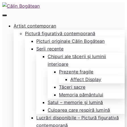
Skip
to
Călin Bogătean
Picturi originale, icoane contemporane pe lemn
content
Artist contemporan
și sticlă, portrete și restaurare artă – Călin
Pictură figurativă contemporană
Bogătean
Picturi originale Călin Bogătean
Serii recente
Chipuri ale tăcerii și luminii
interioare
Prezențe fragile
Affect Display
Tăceri sacre
Memoria pământului
Satul – memorie și lumină
Culoarea care respiră lumină
Lucrări disponibile – Pictură figurativă
contemporană