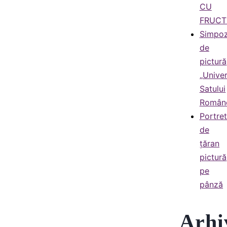
CU
FRUCT
Simpoz
de
pictură
„Univer
Satului
Român
Portre
de
țăran
pictură
pe
pânză
Arhi