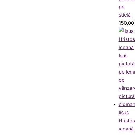
pe
sticlă
150,0
Iisus
Hristo
icoană