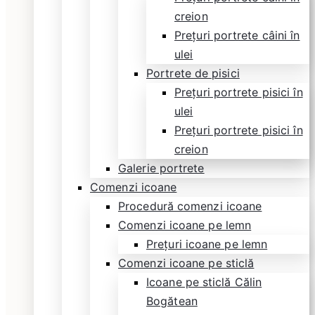
creion
Prețuri portrete câini în
ulei
Portrete de pisici
Prețuri portrete pisici în
ulei
Prețuri portrete pisici în
creion
Galerie portrete
Comenzi icoane
Procedură comenzi icoane
Comenzi icoane pe lemn
Prețuri icoane pe lemn
Comenzi icoane pe sticlă
Icoane pe sticlă Călin
Bogătean