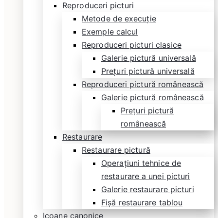
Reproduceri picturi
Metode de execuție
Exemple calcul
Reproduceri picturi clasice
Galerie pictură universală
Prețuri pictură universală
Reproduceri pictură românească
Galerie pictură românească
Prețuri pictură
românească
Restaurare
Restaurare pictură
Operațiuni tehnice de
restaurare a unei picturi
Galerie restaurare picturi
Fișă restaurare tablou
Icoane canonice