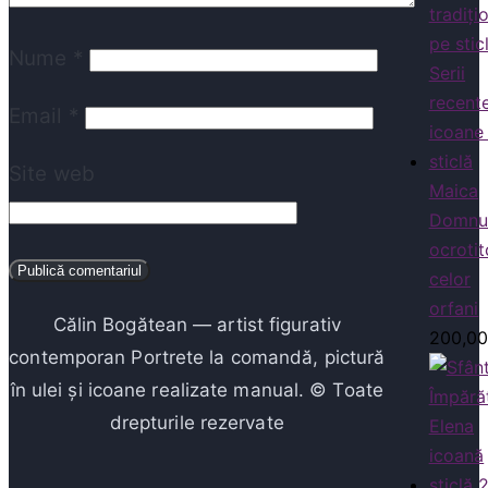
Nume
*
Email
*
Site web
Maica
Domnul
ocroti
celor
orfani
Călin Bogătean — artist figurativ
200,0
contemporan Portrete la comandă, pictură
în ulei și icoane realizate manual. © Toate
drepturile rezervate