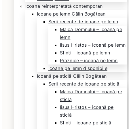
Icoana reinterpretată contemporan
Icoane pe lemn Călin Bogătean
Serii recente de icoane pe lemn
Maica Domnului – icoană pe
lemn
Iisus Hristos – icoană pe lemn
Sfinți – icoană pe lemn
Praznice – icoană pe lemn
Icoane pe lemn disponibile
Icoană pe sticlă Călin Bogătean
Serii recente de icoane pe sticlă
Maica Domnului – icoană pe
sticlă
Iisus Hristos – icoană pe
sticlă
Sfinți – icoane pe sticlă