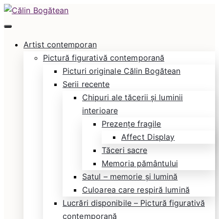
Skip
to
Călin Bogătean
Picturi originale, icoane contemporane pe lemn
content
Artist contemporan
și sticlă, portrete și restaurare artă – Călin
Pictură figurativă contemporană
Bogătean
Picturi originale Călin Bogătean
Serii recente
Chipuri ale tăcerii și luminii
interioare
Prezențe fragile
Affect Display
Tăceri sacre
Memoria pământului
Satul – memorie și lumină
Culoarea care respiră lumină
Lucrări disponibile – Pictură figurativă
contemporană