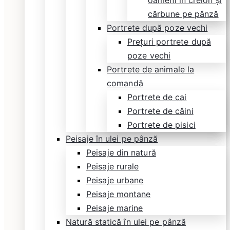
oameni în creion și
cărbune pe pânză
Portrete după poze vechi
Prețuri portrete după
poze vechi
Portrete de animale la
comandă
Portrete de cai
Portrete de câini
Portrete de pisici
Peisaje în ulei pe pânză
Peisaje din natură
Peisaje rurale
Peisaje urbane
Peisaje montane
Peisaje marine
Natură statică în ulei pe pânză