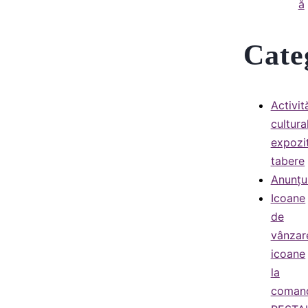
ă
Cate
Activit
cultura
expozit
tabere
Anunțu
Icoane
de
vânzar
icoane
la
coman