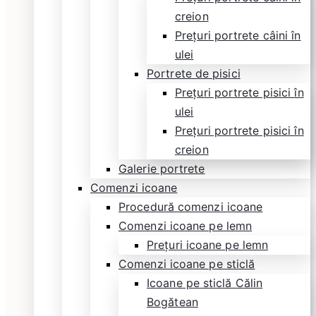
creion
Prețuri portrete câini în
ulei
Portrete de pisici
Prețuri portrete pisici în
ulei
Prețuri portrete pisici în
creion
Galerie portrete
Comenzi icoane
Procedură comenzi icoane
Comenzi icoane pe lemn
Prețuri icoane pe lemn
Comenzi icoane pe sticlă
Icoane pe sticlă Călin
Bogătean