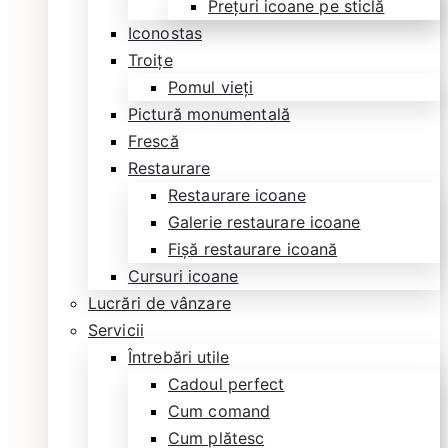
Prețuri icoane pe sticlă
Iconostas
Troițe
Pomul vieți
Pictură monumentală
Frescă
Restaurare
Restaurare icoane
Galerie restaurare icoane
Fișă restaurare icoană
Cursuri icoane
Lucrări de vânzare
Servicii
Întrebări utile
Cadoul perfect
Cum comand
Cum plătesc