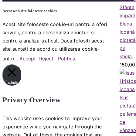
Sfânta
Acest web site foloseste cookies
împără
Elena
Acest site foloseste cookie-uri pentru a oferi
icoană
servicii, pentru a personaliza anunturi si
pictată
pentru a analiza traficul. Daca folositi acest
pe
site sunteti de acord cu utilizarea cookie-
sticlă
urilor...
Accept
Reject
Politica
150,0
Închide
Privacy Overview
This website uses cookies to improve your
experience while you navigate through the
website. Out of these, the cookies that are