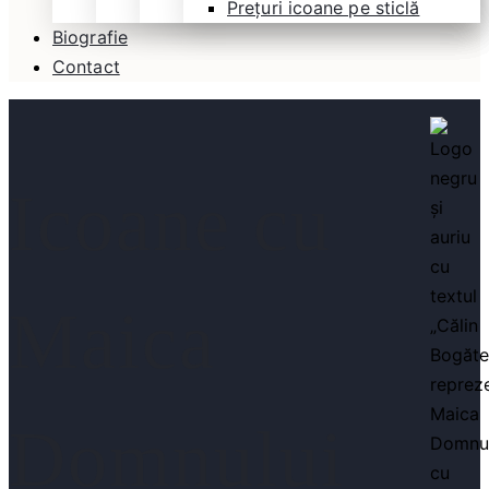
Prețuri icoane pe sticlă
Biografie
Contact
Icoane cu
Maica
Domnului