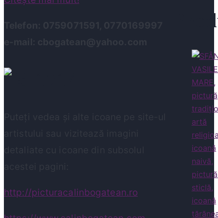
Prod
Telefon: 0759071591, 0770169997
e-mail: cbogatean@yahoo.com
Puteți vedea și alte icoane pe site-ul
artistului sau vizitează imagini
detaliate cu icoane din subsolul
acestei pagini:
http://picturacalinbogatean.ro