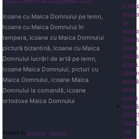
https://www.calinbogatean.com
Icoane cu Maica Domnului pe lemn,
Icoane cu
Maica Domnului
în
tempera, Icoane cu Maica Domnului
pictură bizantină, Icoane cu Maica
Domnului lucrări de artă pe lemn,
Icoane Maica Domnului, picturi cu
Maica Domnului, icoane Maica
Domnului la comandă
,
icoane
ortodoxe Maica Domnului
SFÂNT
VASIL
CEL
Posted in
Anunțuri
,
Servicii