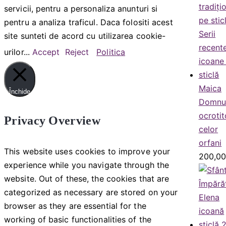
servicii, pentru a personaliza anunturi si
pentru a analiza traficul. Daca folositi acest
site sunteti de acord cu utilizarea cookie-
urilor...
Accept
Reject
Politica
Maica
Închide
Domnul
ocroti
Privacy Overview
celor
orfani
This website uses cookies to improve your
200,0
experience while you navigate through the
website. Out of these, the cookies that are
categorized as necessary are stored on your
browser as they are essential for the
working of basic functionalities of the