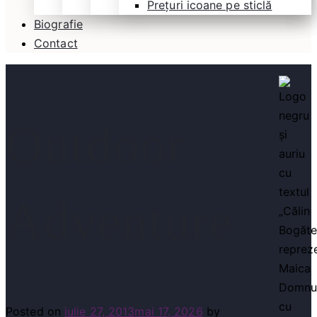
Prețuri icoane pe sticlă
Biografie
Contact
Outdoor
Adventure
Posted on
iulie 27, 2013
mai 17, 2026
by