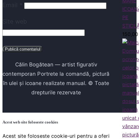
MARE
Email
*
ICOAN
PE
Site web
STICL
150,0
Călin Bogătean — artist figurativ
contemporan Portrete la comandă, pictură
în ulei și icoane realizate manual. © Toate
drepturile rezervate
Acest web site foloseste cookies
Acest site foloseste cookie-uri pentru a oferi