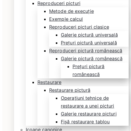
Reproduceri picturi
Metode de execuție
Exemple calcul
Reproduceri picturi clasice
Galerie pictură universală
Prețuri pictură universală
Reproduceri pictură românească
Galerie pictură românească
Prețuri pictură
românească
Restaurare
Restaurare pictură
Operațiuni tehnice de
restaurare a unei picturi
Galerie restaurare picturi
Fișă restaurare tablou
Icoane canonice