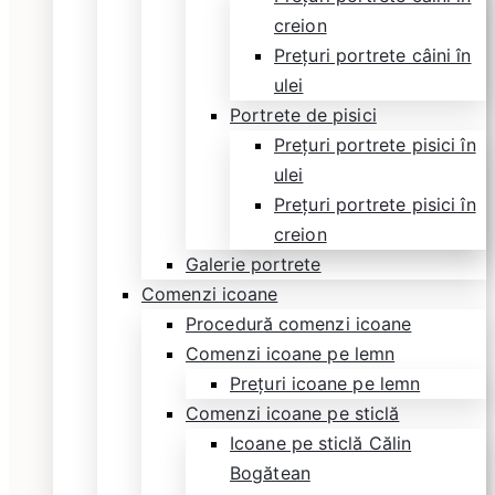
creion
Prețuri portrete câini în
ulei
Portrete de pisici
Prețuri portrete pisici în
ulei
Prețuri portrete pisici în
creion
Galerie portrete
Comenzi icoane
Procedură comenzi icoane
Comenzi icoane pe lemn
Prețuri icoane pe lemn
Comenzi icoane pe sticlă
Icoane pe sticlă Călin
Bogătean