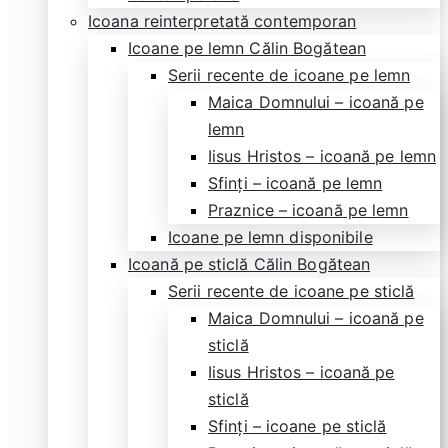
Icoana reinterpretată contemporan
Icoane pe lemn Călin Bogătean
Serii recente de icoane pe lemn
Maica Domnului – icoană pe
lemn
Iisus Hristos – icoană pe lemn
Sfinți – icoană pe lemn
Praznice – icoană pe lemn
Icoane pe lemn disponibile
Icoană pe sticlă Călin Bogătean
Serii recente de icoane pe sticlă
Maica Domnului – icoană pe
sticlă
Iisus Hristos – icoană pe
sticlă
Sfinți – icoane pe sticlă