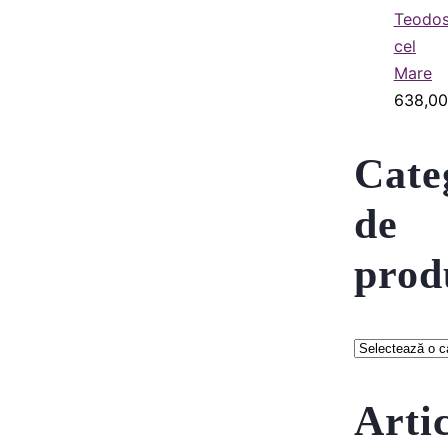
Teodos
cel
Mare
638,0
Cate
de
prod
Arti