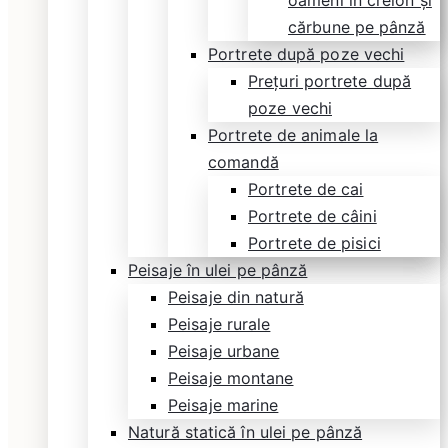
oameni în creion și
cărbune pe pânză
Portrete după poze vechi
Prețuri portrete după
poze vechi
Portrete de animale la
comandă
Portrete de cai
Portrete de câini
Portrete de pisici
Peisaje în ulei pe pânză
Peisaje din natură
Peisaje rurale
Peisaje urbane
Peisaje montane
Peisaje marine
Natură statică în ulei pe pânză