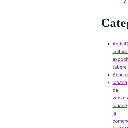
ă
Cate
Activit
cultura
expozit
tabere
Anunțu
Icoane
de
vânzar
icoane
la
coman