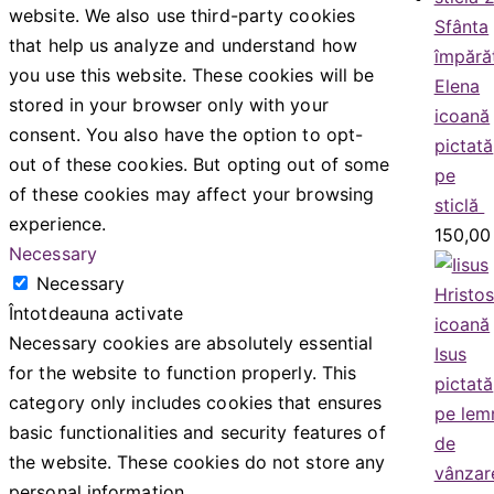
website. We also use third-party cookies
Sfânta
that help us analyze and understand how
împără
you use this website. These cookies will be
Elena
stored in your browser only with your
icoană
consent. You also have the option to opt-
pictată
out of these cookies. But opting out of some
pe
of these cookies may affect your browsing
sticlă
experience.
150,0
Necessary
Necessary
Întotdeauna activate
Necessary cookies are absolutely essential
for the website to function properly. This
category only includes cookies that ensures
basic functionalities and security features of
the website. These cookies do not store any
personal information.