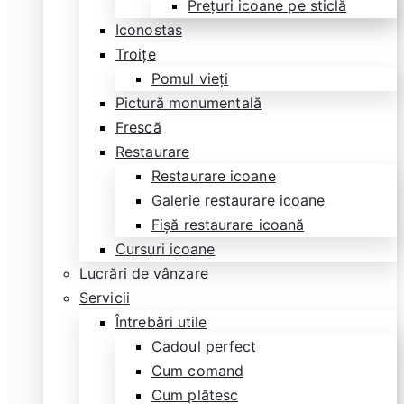
Prețuri icoane pe sticlă
Iconostas
Troițe
Pomul vieți
Pictură monumentală
Frescă
Restaurare
Restaurare icoane
Galerie restaurare icoane
Fișă restaurare icoană
Cursuri icoane
Lucrări de vânzare
Servicii
Întrebări utile
Cadoul perfect
Cum comand
Cum plătesc