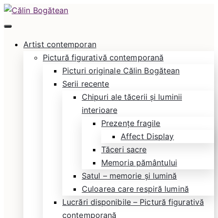
Skip
to
Călin Bogătean
Picturi originale, icoane contemporane pe lemn
content
Artist contemporan
și sticlă, portrete și restaurare artă – Călin
Pictură figurativă contemporană
Bogătean
Picturi originale Călin Bogătean
Serii recente
Chipuri ale tăcerii și luminii
interioare
Prezențe fragile
Affect Display
Tăceri sacre
Memoria pământului
Satul – memorie și lumină
Culoarea care respiră lumină
Lucrări disponibile – Pictură figurativă
contemporană